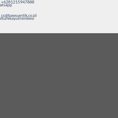
+6281215947888
cs@bawuantik.co.id