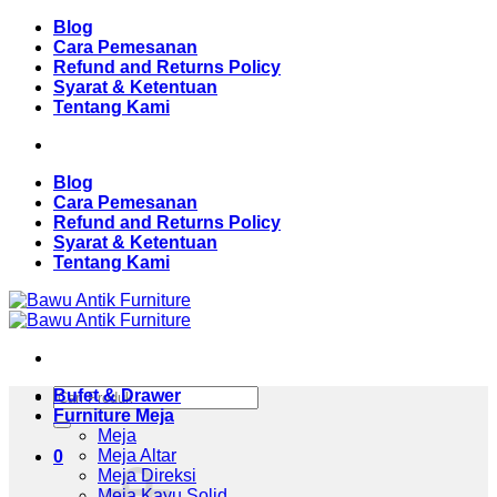
Skip
Blog
to
Cara Pemesanan
content
Refund and Returns Policy
Syarat & Ketentuan
Tentang Kami
Blog
Cara Pemesanan
Refund and Returns Policy
Syarat & Ketentuan
Tentang Kami
Pencarian
Bufet & Drawer
untuk:
Furniture Meja
Meja
Meja Altar
0
Meja Direksi
Meja Kayu Solid