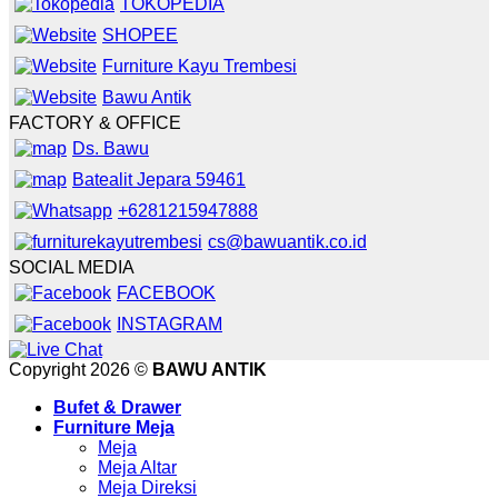
TOKOPEDIA
SHOPEE
Furniture Kayu Trembesi
Bawu Antik
FACTORY & OFFICE
Ds. Bawu
Batealit Jepara 59461
+6281215947888
cs@bawuantik.co.id
SOCIAL MEDIA
FACEBOOK
INSTAGRAM
Copyright 2026 ©
BAWU ANTIK
Bufet & Drawer
Furniture Meja
Meja
Meja Altar
Meja Direksi