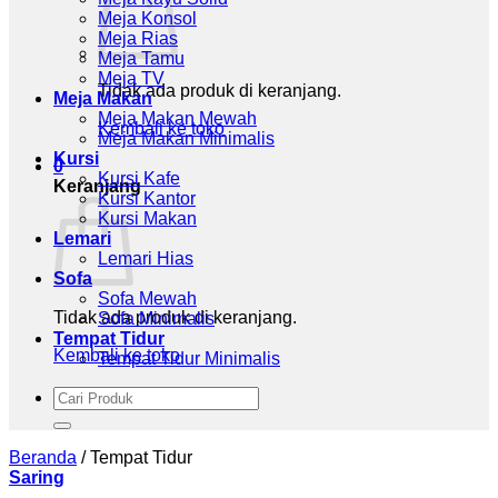
Meja Konsol
Meja Rias
Meja Tamu
Meja TV
Tidak ada produk di keranjang.
Meja Makan
Meja Makan Mewah
Kembali ke toko
Meja Makan Minimalis
Kursi
0
Kursi Kafe
Keranjang
Kursi Kantor
Kursi Makan
Lemari
Lemari Hias
Sofa
Sofa Mewah
Tidak ada produk di keranjang.
Sofa Minimalis
Tempat Tidur
Kembali ke toko
Tempat Tidur Minimalis
Pencarian
untuk:
Beranda
/
Tempat Tidur
Saring