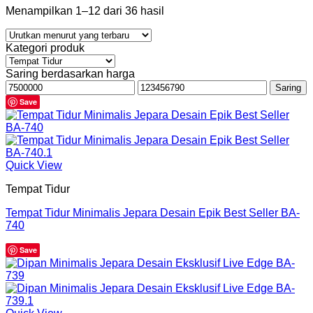
Menampilkan 1–12 dari 36 hasil
Kategori produk
Saring berdasarkan harga
Harga
Harga
Saring
terendah
tertinggi
Save
Quick View
Tempat Tidur
Tempat Tidur Minimalis Jepara Desain Epik Best Seller BA-
740
Save