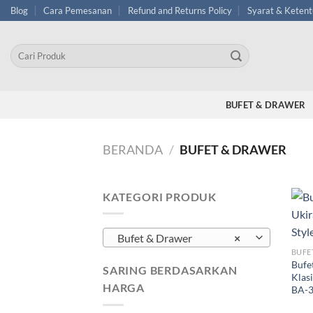
Skip
Blog
Cara Pemesanan
Refund and Returns Policy
Syarat & Keten
to
content
Pencarian
untuk:
BUFET & DRAWER
BERANDA
/
BUFET & DRAWER
KATEGORI PRODUK
Bufet & Drawer
×
BUFE
Bufe
SARING BERDASARKAN
Klas
HARGA
BA-