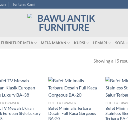
tuan
Tentang Kami
FURNITURE MEJA
MEJA MAKAN
KURSI
LEMARI
SOFA
Showing all 5 resu
T & DRAWER
BUFET & DRAWER
BUFET & DRA
t TV Mewah Ukiran
Bufet Minimalis Terbaru
Bufet Minim
ik Europan Style Luxury
Desain Full Kaca Gorgeous
Stainless St
38
BA-20
Terbaru BA-