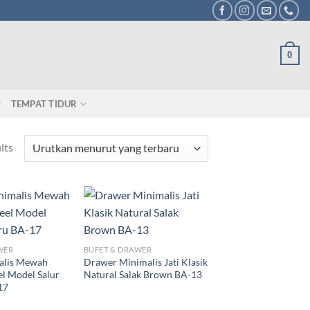
0
TEMPAT TIDUR
lts
WER
BUFET & DRAWER
alis Mewah
Drawer Minimalis Jati Klasik
eel Model Salur
Natural Salak Brown BA-13
17