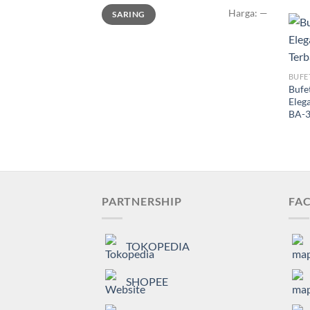
Harga
Harga
Harga:
—
SARING
terendah
tertinggi
BUFE
Bufe
Eleg
BA-
PARTNERSHIP
FAC
TOKOPEDIA
SHOPEE