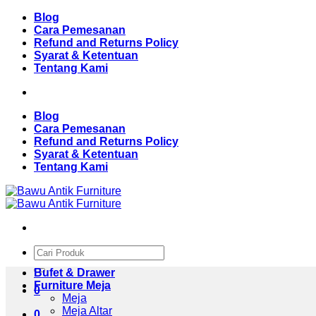
Skip
Blog
to
Cara Pemesanan
content
Refund and Returns Policy
Syarat & Ketentuan
Tentang Kami
Blog
Cara Pemesanan
Refund and Returns Policy
Syarat & Ketentuan
Tentang Kami
Pencarian
untuk:
Bufet & Drawer
Furniture Meja
0
Meja
Meja Altar
0