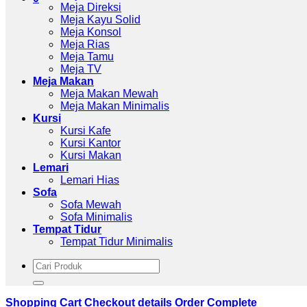
Meja Direksi
Meja Kayu Solid
Meja Konsol
Meja Rias
Meja Tamu
Meja TV
Meja Makan
Meja Makan Mewah
Meja Makan Minimalis
Kursi
Kursi Kafe
Kursi Kantor
Kursi Makan
Lemari
Lemari Hias
Sofa
Sofa Mewah
Sofa Minimalis
Tempat Tidur
Tempat Tidur Minimalis
Pencarian
untuk:
Shopping Cart
Checkout details
Order Complete