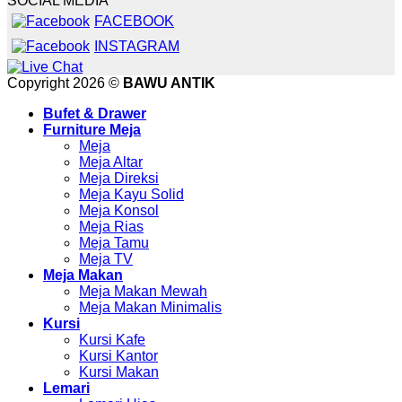
SOCIAL MEDIA
FACEBOOK
INSTAGRAM
Copyright 2026 ©
BAWU ANTIK
Bufet & Drawer
Furniture Meja
Meja
Meja Altar
Meja Direksi
Meja Kayu Solid
Meja Konsol
Meja Rias
Meja Tamu
Meja TV
Meja Makan
Meja Makan Mewah
Meja Makan Minimalis
Kursi
Kursi Kafe
Kursi Kantor
Kursi Makan
Lemari