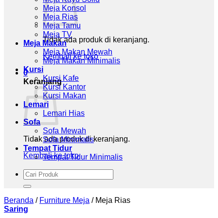
Meja Konsol
Meja Rias
Meja Tamu
Meja TV
Tidak ada produk di keranjang.
Meja Makan
Meja Makan Mewah
Kembali ke toko
Meja Makan Minimalis
Kursi
0
Kursi Kafe
Keranjang
Kursi Kantor
Kursi Makan
Lemari
Lemari Hias
Sofa
Sofa Mewah
Tidak ada produk di keranjang.
Sofa Minimalis
Tempat Tidur
Kembali ke toko
Tempat Tidur Minimalis
Pencarian
untuk:
Beranda
/
Furniture Meja
/
Meja Rias
Saring