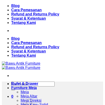
Skip
Blog
to
Cara Pemesanan
content
Refund and Returns Policy
Syarat & Ketentuan
Tentang Kami
Blog
Cara Pemesanan
Refund and Returns Policy
Syarat & Ketentuan
Tentang Kami
Pencarian
Bufet & Drawer
untuk:
Furniture Meja
Meja
Meja Altar
0
Meja Direksi
Meja Kayu Solid