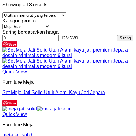
Showing all 3 results
Kategori produk
Saring berdasarkan harga
Harga
Harga
Saring
terendah
tertinggi
Save
Quick View
Furniture Meja
Set Meja Jati Solid Utuh Alami Kayu Jati Jepara
Save
Quick View
Furniture Meja
meja jati solid