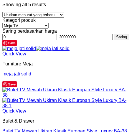
Showing all 5 results
Kategori produk
Saring berdasarkan harga
Harga
Harga
Saring
terendah
tertinggi
Save
Quick View
Furniture Meja
meja jati solid
Save
Quick View
Bufet & Drawer
Bufet TV Mewah Ukiran Klasik Europan Style Luxury BA-38