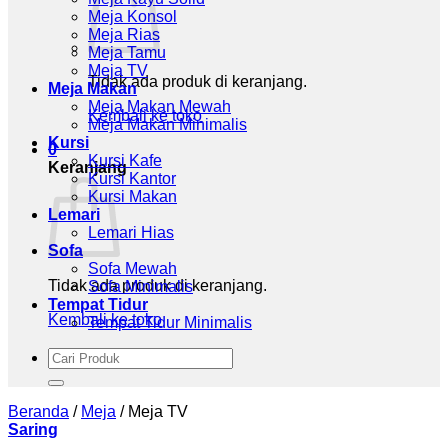
Meja Konsol
Meja Rias
Meja Tamu
Meja TV
Tidak ada produk di keranjang.
Meja Makan
Meja Makan Mewah
Kembali ke toko
Meja Makan Minimalis
Kursi
0
Kursi Kafe
Keranjang
Kursi Kantor
Kursi Makan
Lemari
Lemari Hias
Sofa
Sofa Mewah
Tidak ada produk di keranjang.
Sofa Minimalis
Tempat Tidur
Kembali ke toko
Tempat Tidur Minimalis
Pencarian
untuk:
Beranda
/
Meja
/
Meja TV
Saring