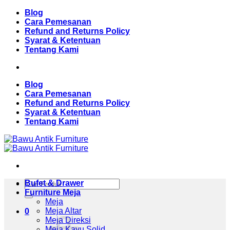
Skip
Blog
to
Cara Pemesanan
content
Refund and Returns Policy
Syarat & Ketentuan
Tentang Kami
Blog
Cara Pemesanan
Refund and Returns Policy
Syarat & Ketentuan
Tentang Kami
Pencarian
Bufet & Drawer
untuk:
Furniture Meja
Meja
Meja Altar
0
Meja Direksi
Meja Kayu Solid