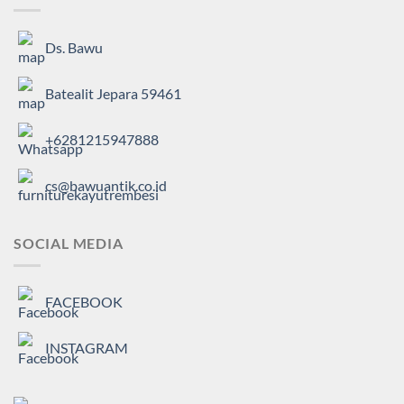
Ds. Bawu
Batealit Jepara 59461
+6281215947888
cs@bawuantik.co.id
SOCIAL MEDIA
FACEBOOK
INSTAGRAM