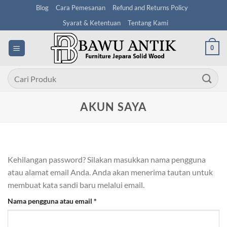
Skip
Blog
Cara Pemesanan
Refund and Returns Policy
to
Syarat & Ketentuan
Tentang Kami
content
0
Pencarian
untuk:
AKUN SAYA
Kehilangan password? Silakan masukkan nama pengguna
atau alamat email Anda. Anda akan menerima tautan untuk
membuat kata sandi baru melalui email.
Wajib
Nama pengguna atau email
*