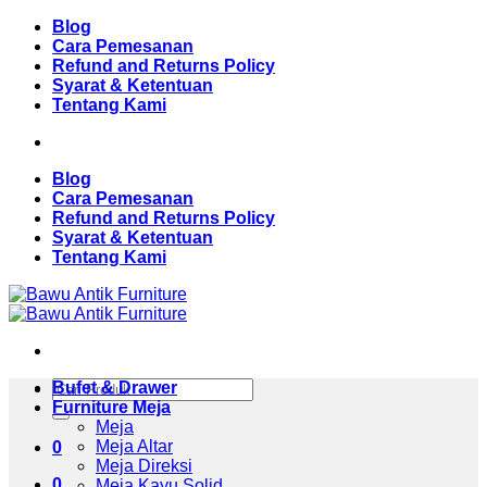
Skip
Blog
to
Cara Pemesanan
content
Refund and Returns Policy
Syarat & Ketentuan
Tentang Kami
Blog
Cara Pemesanan
Refund and Returns Policy
Syarat & Ketentuan
Tentang Kami
Pencarian
Bufet & Drawer
untuk:
Furniture Meja
Meja
Meja Altar
0
Meja Direksi
0
Meja Kayu Solid