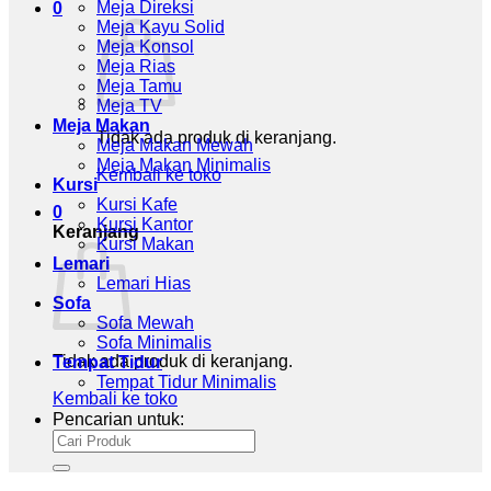
Meja Direksi
0
Meja Kayu Solid
Meja Konsol
Meja Rias
Meja Tamu
Meja TV
Meja Makan
Tidak ada produk di keranjang.
Meja Makan Mewah
Meja Makan Minimalis
Kembali ke toko
Kursi
Kursi Kafe
0
Kursi Kantor
Keranjang
Kursi Makan
Lemari
Lemari Hias
Sofa
Sofa Mewah
Sofa Minimalis
Tidak ada produk di keranjang.
Tempat Tidur
Tempat Tidur Minimalis
Kembali ke toko
Pencarian untuk: