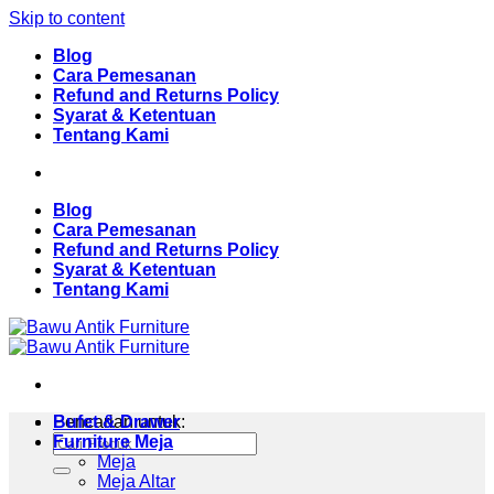
Skip to content
Blog
Cara Pemesanan
Refund and Returns Policy
Syarat & Ketentuan
Tentang Kami
Blog
Cara Pemesanan
Refund and Returns Policy
Syarat & Ketentuan
Tentang Kami
Pencarian untuk:
Bufet & Drawer
Furniture Meja
Meja
Meja Altar