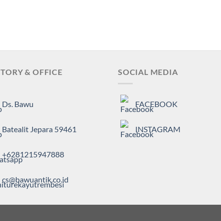
TORY & OFFICE
SOCIAL MEDIA
Ds. Bawu
FACEBOOK
Batealit Jepara 59461
INSTAGRAM
+6281215947888
cs@bawuantik.co.id