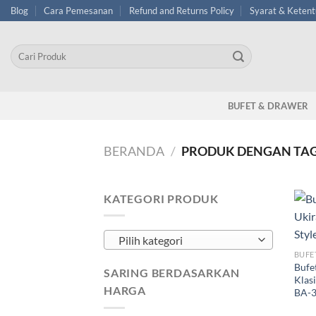
Skip
Blog
Cara Pemesanan
Refund and Returns Policy
Syarat & Keten
to
content
Pencarian
untuk:
BUFET & DRAWER
BERANDA
/
PRODUK DENGAN TAG “
KATEGORI PRODUK
Pilih kategori
BUFE
Bufe
SARING BERDASARKAN
Klas
HARGA
BA-