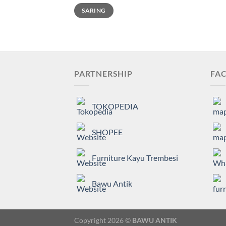
Harga
Harga
SARING
terendah
tertinggi
PARTNERSHIP
FAC
TOKOPEDIA
SHOPEE
Furniture Kayu Trembesi
Bawu Antik
Copyright 2026 ©
BAWU ANTIK