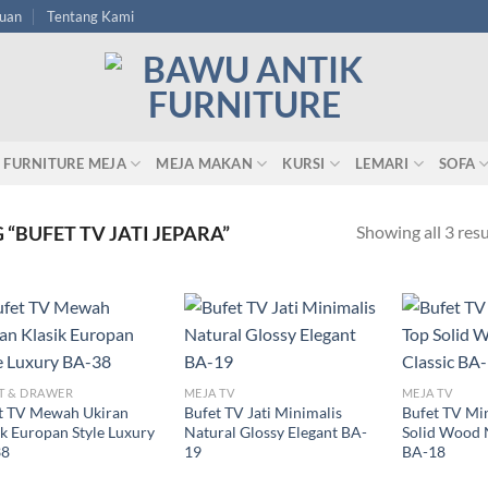
tuan
Tentang Kami
FURNITURE MEJA
MEJA MAKAN
KURSI
LEMARI
SOFA
Showing all 3 resu
BUFET TV JATI JEPARA”
T & DRAWER
MEJA TV
MEJA TV
t TV Mewah Ukiran
Bufet TV Jati Minimalis
Bufet TV Min
ik Europan Style Luxury
Natural Glossy Elegant BA-
Solid Wood N
38
19
BA-18