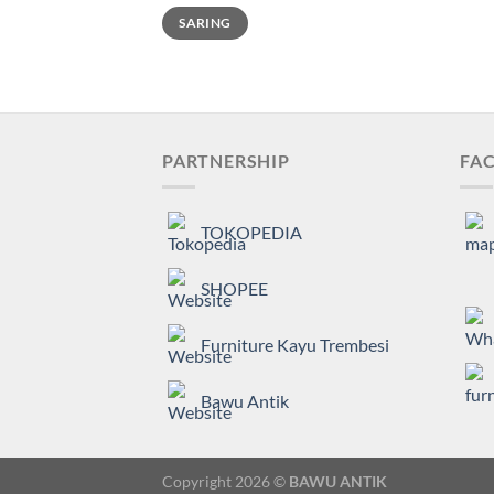
Harga
Harga
SARING
terendah
tertinggi
PARTNERSHIP
FAC
TOKOPEDIA
SHOPEE
Furniture Kayu Trembesi
Bawu Antik
Copyright 2026 ©
BAWU ANTIK