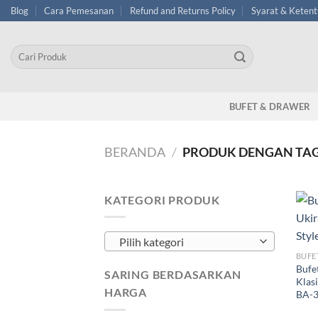
Skip
Blog
Cara Pemesanan
Refund and Returns Policy
Syarat & Keten
to
content
Pencarian
untuk:
BUFET & DRAWER
BERANDA
/
PRODUK DENGAN TAG 
KATEGORI PRODUK
Pilih kategori
BUFE
Bufe
SARING BERDASARKAN
Klas
HARGA
BA-