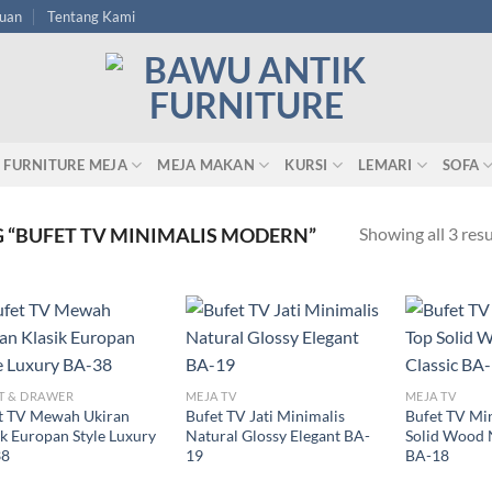
tuan
Tentang Kami
FURNITURE MEJA
MEJA MAKAN
KURSI
LEMARI
SOFA
Showing all 3 resu
“BUFET TV MINIMALIS MODERN”
T & DRAWER
MEJA TV
MEJA TV
t TV Mewah Ukiran
Bufet TV Jati Minimalis
Bufet TV Min
ik Europan Style Luxury
Natural Glossy Elegant BA-
Solid Wood N
38
19
BA-18