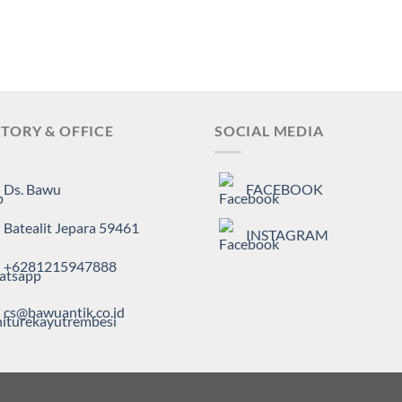
TORY & OFFICE
SOCIAL MEDIA
Ds. Bawu
FACEBOOK
Batealit Jepara 59461
INSTAGRAM
+6281215947888
cs@bawuantik.co.id