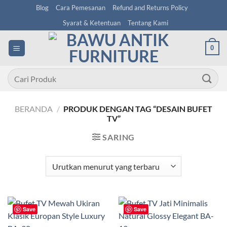
Skip
Blog
Cara Pemesanan
Refund and Returns Policy
to
Syarat & Ketentuan
Tentang Kami
content
0
Pencarian
untuk:
BERANDA
/
PRODUK DENGAN TAG “DESAIN BUFET
TV”
SARING
Save
Save