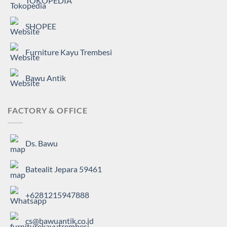
TOKOPEDIA
SHOPEE
Furniture Kayu Trembesi
Bawu Antik
FACTORY & OFFICE
Ds. Bawu
Batealit Jepara 59461
+6281215947888
cs@bawuantik.co.id