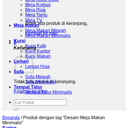
Meja Konsol
Meja Rias
Meja Tamu
Meja TV
Tidak ada produk di keranjang.
Meja Makan
Meja Makan Mewah
Kembali ke toko
Meja Makan Minimalis
Kursi
0
Kursi Kafe
Keranjang
Kursi Kantor
Kursi Makan
Lemari
Lemari Hias
Sofa
Sofa Mewah
Tidak ada produk di keranjang.
Sofa Minimalis
Tempat Tidur
Kembali ke toko
Tempat Tidur Minimalis
Pencarian
untuk:
Beranda
/
Produk dengan tag “Desain Meja Makan
Minimalis”
Saring