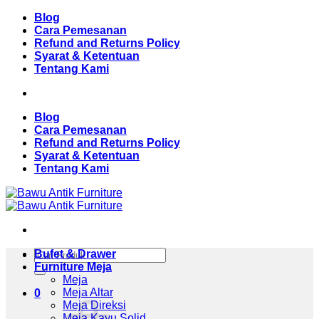
Skip
Blog
to
Cara Pemesanan
content
Refund and Returns Policy
Syarat & Ketentuan
Tentang Kami
Blog
Cara Pemesanan
Refund and Returns Policy
Syarat & Ketentuan
Tentang Kami
Pencarian
Bufet & Drawer
untuk:
Furniture Meja
Meja
Meja Altar
0
Meja Direksi
Meja Kayu Solid