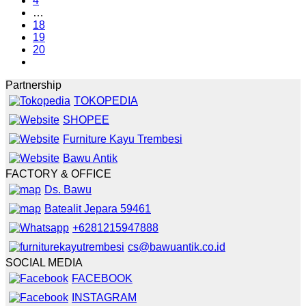
4
…
18
19
20
Partnership
TOKOPEDIA
SHOPEE
Furniture Kayu Trembesi
Bawu Antik
FACTORY & OFFICE
Ds. Bawu
Batealit Jepara 59461
+6281215947888
cs@bawuantik.co.id
SOCIAL MEDIA
FACEBOOK
INSTAGRAM