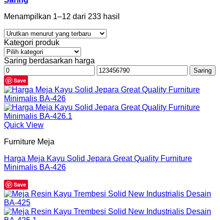
Menampilkan 1–12 dari 233 hasil
Kategori produk
Saring berdasarkan harga
Harga
Harga
Saring
terendah
tertinggi
Save
Quick View
Furniture Meja
Harga Meja Kayu Solid Jepara Great Quality Furniture
Minimalis BA-426
Save