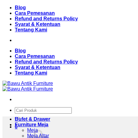
Skip
Blog
to
Cara Pemesanan
content
Refund and Returns Policy
Syarat & Ketentuan
Tentang Kami
Blog
Cara Pemesanan
Refund and Returns Policy
Syarat & Ketentuan
Tentang Kami
Pencarian
untuk:
Bufet & Drawer
Furniture Meja
0
Meja
Meja Altar