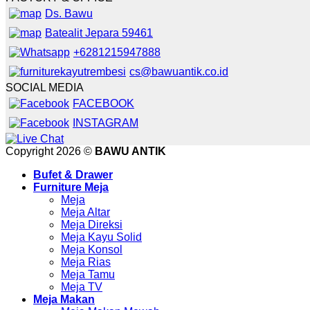
Ds. Bawu
Batealit Jepara 59461
+6281215947888
cs@bawuantik.co.id
SOCIAL MEDIA
FACEBOOK
INSTAGRAM
Copyright 2026 ©
BAWU ANTIK
Bufet & Drawer
Furniture Meja
Meja
Meja Altar
Meja Direksi
Meja Kayu Solid
Meja Konsol
Meja Rias
Meja Tamu
Meja TV
Meja Makan