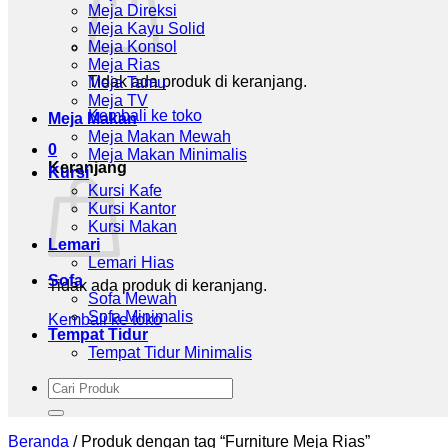
Meja Direksi
Meja Kayu Solid
Meja Konsol
Meja Rias
Tidak ada produk di keranjang.
Meja Tamu
Meja TV
Kembali ke toko
Meja Makan
Meja Makan Mewah
0
Meja Makan Minimalis
Keranjang
Kursi
Kursi Kafe
Kursi Kantor
Kursi Makan
Lemari
Lemari Hias
Sofa
Tidak ada produk di keranjang.
Sofa Mewah
Sofa Minimalis
Kembali ke toko
Tempat Tidur
Tempat Tidur Minimalis
Pencarian
untuk:
Beranda
/
Produk dengan tag “Furniture Meja Rias”