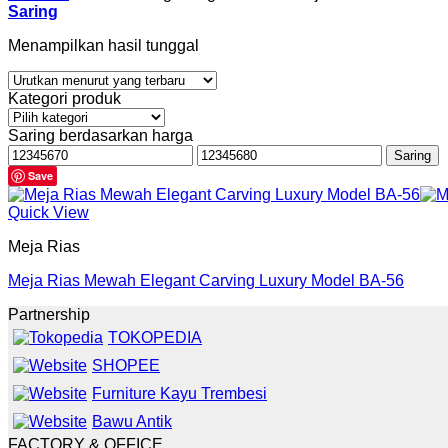
Saring
Menampilkan hasil tunggal
Kategori produk
Saring berdasarkan harga
Harga
Harga
Saring
terendah
tertinggi
Save
Quick View
Meja Rias
Meja Rias Mewah Elegant Carving Luxury Model BA-56
Partnership
TOKOPEDIA
SHOPEE
Furniture Kayu Trembesi
Bawu Antik
FACTORY & OFFICE