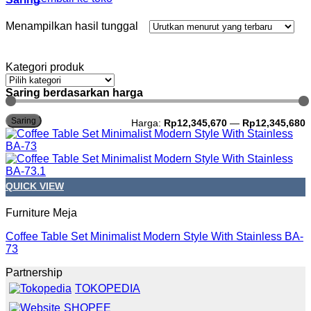
Menampilkan hasil tunggal
Kategori produk
Saring berdasarkan harga
H
H
Saring
Harga:
Rp12,345,670
—
Rp12,345,680
t
t
QUICK VIEW
Furniture Meja
Coffee Table Set Minimalist Modern Style With Stainless BA-
73
Partnership
TOKOPEDIA
SHOPEE