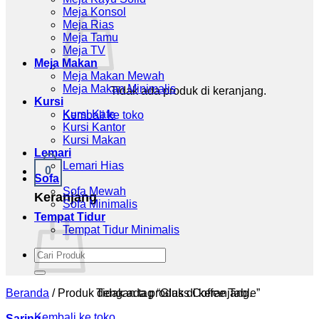
Meja Konsol
Meja Rias
Meja Tamu
Meja TV
Meja Makan
Meja Makan Mewah
Meja Makan Minimalis
Tidak ada produk di keranjang.
Kursi
Kursi Kafe
Kembali ke toko
Kursi Kantor
Kursi Makan
Lemari
Lemari Hias
0
Sofa
Sofa Mewah
Keranjang
Sofa Minimalis
Tempat Tidur
Tempat Tidur Minimalis
Pencarian
untuk:
Tidak ada produk di keranjang.
Beranda
/
Produk dengan tag “Glass Coffee Table”
Kembali ke toko
Saring