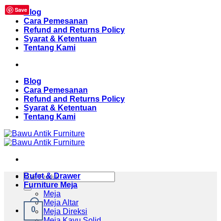
Save
Skip
Blog
to
Cara Pemesanan
content
Refund and Returns Policy
Syarat & Ketentuan
Tentang Kami
Blog
Cara Pemesanan
Refund and Returns Policy
Syarat & Ketentuan
Tentang Kami
Pencarian
Bufet & Drawer
untuk:
Furniture Meja
Meja
Meja Altar
0
Meja Direksi
Meja Kayu Solid