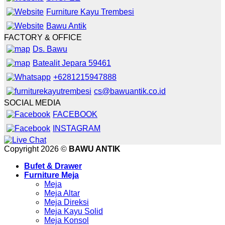
Furniture Kayu Trembesi
Bawu Antik
FACTORY & OFFICE
Ds. Bawu
Batealit Jepara 59461
+6281215947888
cs@bawuantik.co.id
SOCIAL MEDIA
FACEBOOK
INSTAGRAM
Copyright 2026 ©
BAWU ANTIK
Bufet & Drawer
Furniture Meja
Meja
Meja Altar
Meja Direksi
Meja Kayu Solid
Meja Konsol