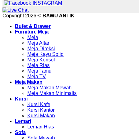
INSTAGRAM
Copyright 2026 ©
BAWU ANTIK
Bufet & Drawer
Furniture Meja
Meja
Meja Altar
Meja Direksi
Meja Kayu Solid
Meja Konsol
Meja Rias
Meja Tamu
Meja TV
Meja Makan
Meja Makan Mewah
Meja Makan Minimalis
Kursi
Kursi Kafe
Kursi Kantor
Kursi Makan
Lemari
Lemari Hias
Sofa
Sofa Mewah