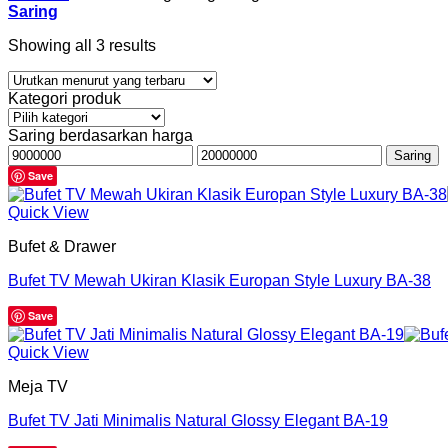
Saring
Showing all 3 results
Kategori produk
Saring berdasarkan harga
Harga
Harga
Saring
terendah
tertinggi
Save
Quick View
Bufet & Drawer
Bufet TV Mewah Ukiran Klasik Europan Style Luxury BA-38
Save
Quick View
Meja TV
Bufet TV Jati Minimalis Natural Glossy Elegant BA-19