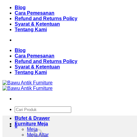
Skip
Blog
to
Cara Pemesanan
content
Refund and Returns Policy
Syarat & Ketentuan
Tentang Kami
Blog
Cara Pemesanan
Refund and Returns Policy
Syarat & Ketentuan
Tentang Kami
Pencarian
untuk:
Bufet & Drawer
Furniture Meja
0
Meja
Meja Altar