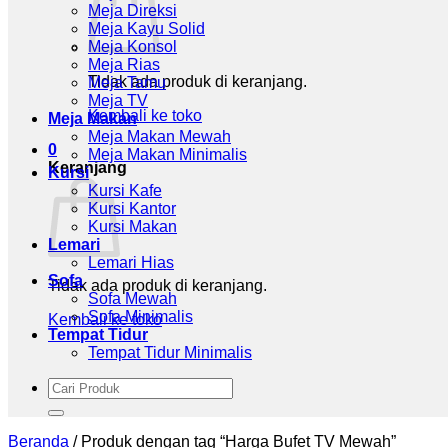
Meja Direksi
Meja Kayu Solid
Meja Konsol
Meja Rias
Tidak ada produk di keranjang.
Meja Tamu
Meja TV
Kembali ke toko
Meja Makan
Meja Makan Mewah
0
Meja Makan Minimalis
Keranjang
Kursi
Kursi Kafe
Kursi Kantor
Kursi Makan
Lemari
Lemari Hias
Sofa
Tidak ada produk di keranjang.
Sofa Mewah
Sofa Minimalis
Kembali ke toko
Tempat Tidur
Tempat Tidur Minimalis
Pencarian
untuk:
Beranda
/
Produk dengan tag “Harga Bufet TV Mewah”