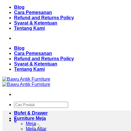
Skip
Blog
to
Cara Pemesanan
content
Refund and Returns Policy
Syarat & Ketentuan
Tentang Kami
Blog
Cara Pemesanan
Refund and Returns Policy
Syarat & Ketentuan
Tentang Kami
Pencarian
untuk:
Bufet & Drawer
Furniture Meja
0
Meja
Meja Altar