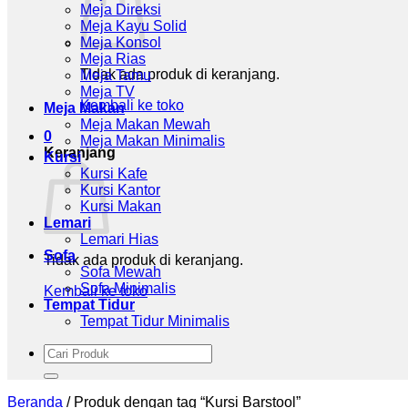
Meja Direksi
Meja Kayu Solid
Meja Konsol
Meja Rias
Tidak ada produk di keranjang.
Meja Tamu
Meja TV
Kembali ke toko
Meja Makan
Meja Makan Mewah
0
Meja Makan Minimalis
Keranjang
Kursi
Kursi Kafe
Kursi Kantor
Kursi Makan
Lemari
Lemari Hias
Sofa
Tidak ada produk di keranjang.
Sofa Mewah
Sofa Minimalis
Kembali ke toko
Tempat Tidur
Tempat Tidur Minimalis
Pencarian
untuk:
Beranda
/
Produk dengan tag “Kursi Barstool”