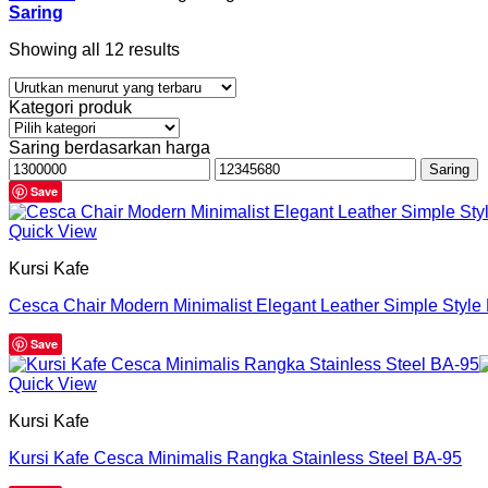
Saring
Showing all 12 results
Kategori produk
Saring berdasarkan harga
Harga
Harga
Saring
terendah
tertinggi
Save
Quick View
Kursi Kafe
Cesca Chair Modern Minimalist Elegant Leather Simple Style
Save
Quick View
Kursi Kafe
Kursi Kafe Cesca Minimalis Rangka Stainless Steel BA-95