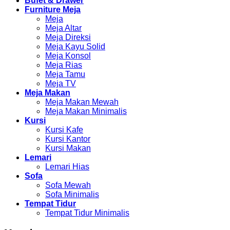
Bufet & Drawer
Furniture Meja
Meja
Meja Altar
Meja Direksi
Meja Kayu Solid
Meja Konsol
Meja Rias
Meja Tamu
Meja TV
Meja Makan
Meja Makan Mewah
Meja Makan Minimalis
Kursi
Kursi Kafe
Kursi Kantor
Kursi Makan
Lemari
Lemari Hias
Sofa
Sofa Mewah
Sofa Minimalis
Tempat Tidur
Tempat Tidur Minimalis