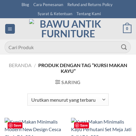
Skip
Blog
Cara Pemesanan
Refund and Returns Policy
to
Syarat & Ketentuan
Tentang Kami
content
0
Pencarian
untuk:
BERANDA
/
PRODUK DENGAN TAG “KURSI MAKAN
KAYU”
SARING
Save
Save