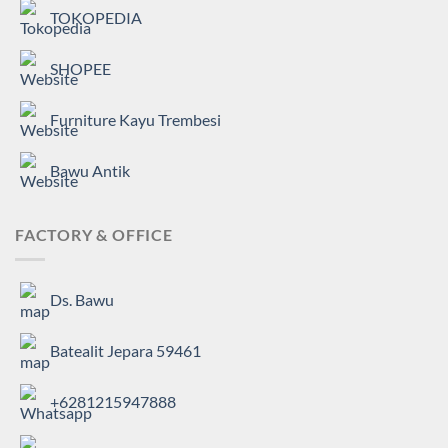
TOKOPEDIA
SHOPEE
Furniture Kayu Trembesi
Bawu Antik
FACTORY & OFFICE
Ds. Bawu
Batealit Jepara 59461
+6281215947888