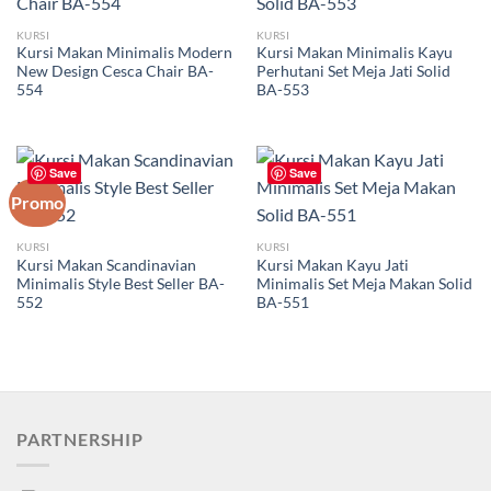
KURSI
KURSI
Kursi Makan Minimalis Modern
Kursi Makan Minimalis Kayu
New Design Cesca Chair BA-
Perhutani Set Meja Jati Solid
554
BA-553
Save
Save
Promo
KURSI
KURSI
Kursi Makan Scandinavian
Kursi Makan Kayu Jati
Minimalis Style Best Seller BA-
Minimalis Set Meja Makan Solid
552
BA-551
Harga
Harga
aslinya
saat
adalah:
ini
Rp1,200,000.00.
adalah:
Rp1,000,000.00.
PARTNERSHIP