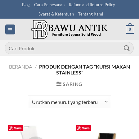
Skip
Blog
Cara Pemesanan
Refund and Returns Policy
to
Syarat & Ketentuan
Tentang Kami
content
0
Pencarian
untuk:
BERANDA
/
PRODUK DENGAN TAG “KURSI MAKAN
STAINLESS”
SARING
Save
Save