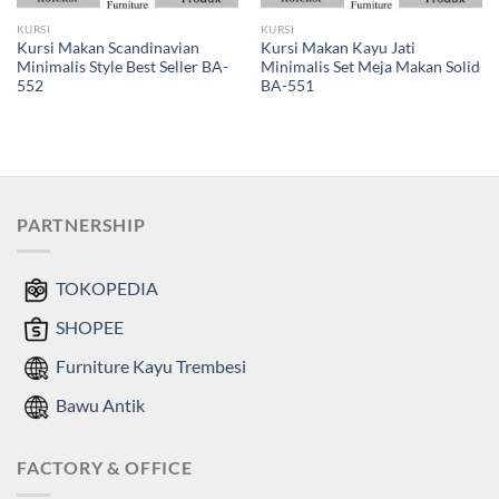
KURSI
KURSI
Kursi Makan Scandinavian
Kursi Makan Kayu Jati
Minimalis Style Best Seller BA-
Minimalis Set Meja Makan Solid
552
BA-551
Harga
Harga
aslinya
saat
adalah:
ini
Rp1,200,000.00.
adalah:
Rp1,000,000.00.
PARTNERSHIP
TOKOPEDIA
SHOPEE
Furniture Kayu Trembesi
Bawu Antik
FACTORY & OFFICE