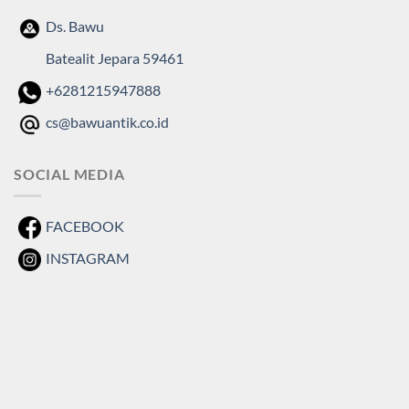
Ds. Bawu
Batealit Jepara 59461
+6281215947888
cs@bawuantik.co.id
SOCIAL MEDIA
FACEBOOK
INSTAGRAM