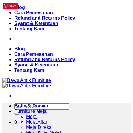
Save
Skip
Blog
to
Cara Pemesanan
content
Refund and Returns Policy
Syarat & Ketentuan
Tentang Kami
Blog
Cara Pemesanan
Refund and Returns Policy
Syarat & Ketentuan
Tentang Kami
Pencarian
Bufet & Drawer
untuk:
Furniture Meja
Meja
Meja Altar
0
Meja Direksi
Meja Kayu Solid