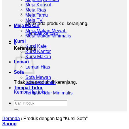
Meja Konsol
Meja Rias
Meja Tamu
Meja TV
Tidak ada produk di keranjang.
Meja Makan
Meja Makan Mewah
Kembali ke toko
Meja Makan Minimalis
Kursi
0
Kursi Kafe
Keranjang
Kursi Kantor
Kursi Makan
Lemari
Lemari Hias
Sofa
Sofa Mewah
Tidak ada produk di keranjang.
Sofa Minimalis
Tempat Tidur
Kembali ke toko
Tempat Tidur Minimalis
Pencarian
untuk:
Beranda
/
Produk dengan tag “Kursi Sofa”
Saring