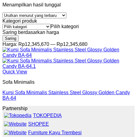
Menampilkan hasil tunggal
Kategori produk
Pilih kategori
Saring berdasarkan harga
Harga
Harga
Saring
terendah
tertinggi
Harga:
Rp12,345,670
—
Rp12,345,680
Quick View
Sofa Minimalis
Kursi Sofa Minimalis Stainless Steel Glossy Golden Candy
BA-64
Partnership
TOKOPEDIA
SHOPEE
Furniture Kayu Trembesi