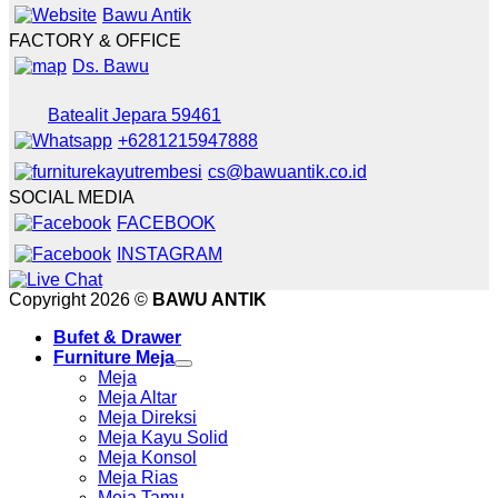
Bawu Antik
FACTORY & OFFICE
Ds. Bawu
Batealit Jepara 59461
+6281215947888
cs@bawuantik.co.id
SOCIAL MEDIA
FACEBOOK
INSTAGRAM
Copyright 2026 ©
BAWU ANTIK
Bufet & Drawer
Furniture Meja
Meja
Meja Altar
Meja Direksi
Meja Kayu Solid
Meja Konsol
Meja Rias
Meja Tamu