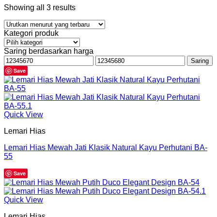
Showing all 3 results
Kategori produk
Saring berdasarkan harga
Harga
Harga
Saring
terendah
tertinggi
Save
Quick View
Lemari Hias
Lemari Hias Mewah Jati Klasik Natural Kayu Perhutani BA-
55
Save
Quick View
Lemari Hias