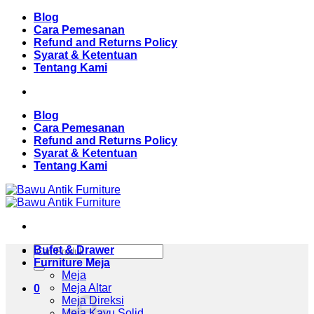
Skip
Blog
to
Cara Pemesanan
content
Refund and Returns Policy
Syarat & Ketentuan
Tentang Kami
Blog
Cara Pemesanan
Refund and Returns Policy
Syarat & Ketentuan
Tentang Kami
Pencarian
Bufet & Drawer
untuk:
Furniture Meja
Meja
Meja Altar
0
Meja Direksi
Meja Kayu Solid