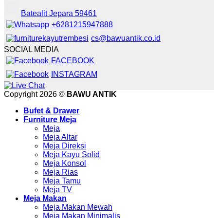
Batealit Jepara 59461
+6281215947888
cs@bawuantik.co.id
SOCIAL MEDIA
FACEBOOK
INSTAGRAM
Copyright 2026 ©
BAWU ANTIK
Bufet & Drawer
Furniture Meja
Meja
Meja Altar
Meja Direksi
Meja Kayu Solid
Meja Konsol
Meja Rias
Meja Tamu
Meja TV
Meja Makan
Meja Makan Mewah
Meja Makan Minimalis