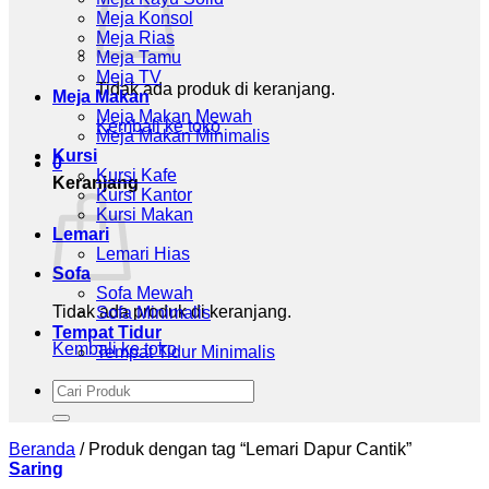
Meja Konsol
Meja Rias
Meja Tamu
Meja TV
Tidak ada produk di keranjang.
Meja Makan
Meja Makan Mewah
Kembali ke toko
Meja Makan Minimalis
Kursi
0
Kursi Kafe
Keranjang
Kursi Kantor
Kursi Makan
Lemari
Lemari Hias
Sofa
Sofa Mewah
Tidak ada produk di keranjang.
Sofa Minimalis
Tempat Tidur
Kembali ke toko
Tempat Tidur Minimalis
Pencarian
untuk:
Beranda
/
Produk dengan tag “Lemari Dapur Cantik”
Saring