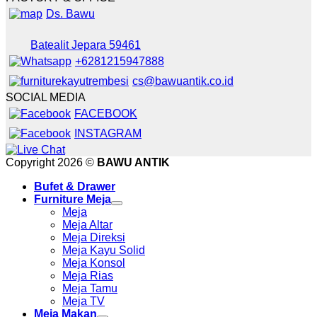
Ds. Bawu
Batealit Jepara 59461
+6281215947888
cs@bawuantik.co.id
SOCIAL MEDIA
FACEBOOK
INSTAGRAM
Copyright 2026 ©
BAWU ANTIK
Bufet & Drawer
Furniture Meja
Meja
Meja Altar
Meja Direksi
Meja Kayu Solid
Meja Konsol
Meja Rias
Meja Tamu
Meja TV
Meja Makan