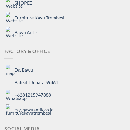
SHOPEE
Furniture Kayu Trembesi
Bawu Antik
FACTORY & OFFICE
Ds. Bawu
Batealit Jepara 59461
+6281215947888
cs@bawuantik.co.id
SOCIAL MEDIA