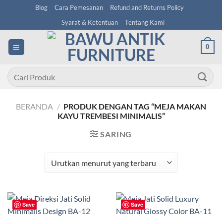
Skip
Blog
Cara Pemesanan
Refund and Returns Policy
to
Syarat & Ketentuan
Tentang Kami
content
0
Pencarian
untuk:
BERANDA
/
PRODUK DENGAN TAG “MEJA MAKAN
KAYU TREMBESI MINIMALIS”
SARING
Save
Save