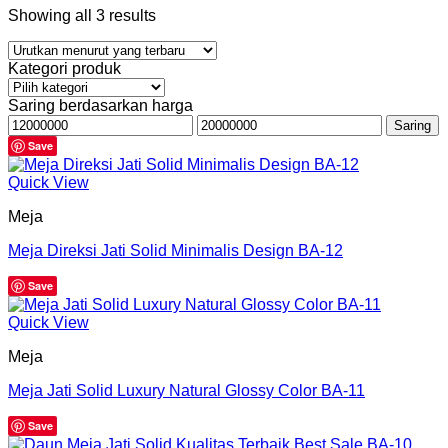
Showing all 3 results
Kategori produk
Saring berdasarkan harga
Harga
Harga
Saring
terendah
tertinggi
Save
Quick View
Meja
Meja Direksi Jati Solid Minimalis Design BA-12
Save
Quick View
Meja
Meja Jati Solid Luxury Natural Glossy Color BA-11
Save