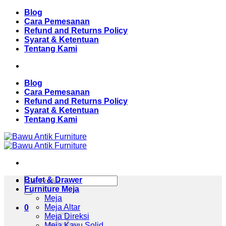
Skip
Blog
to
Cara Pemesanan
content
Refund and Returns Policy
Syarat & Ketentuan
Tentang Kami
Blog
Cara Pemesanan
Refund and Returns Policy
Syarat & Ketentuan
Tentang Kami
Pencarian
Bufet & Drawer
untuk:
Furniture Meja
Meja
Meja Altar
0
Meja Direksi
Meja Kayu Solid