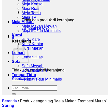
Meja Konsol
Meja Rias
Meja Tamu
Meja TV
Tidak ada produk di keranjang.
Meja Makan
Meja Makan Mewah
Kembali ke toko
Meja Makan Minimalis
Kursi
0
Kursi Kafe
Keranjang
Kursi Kantor
Kursi Makan
Lemari
Lemari Hias
Sofa
Sofa Mewah
Tidak ada produk di keranjang.
Sofa Minimalis
Tempat Tidur
Kembali ke toko
Tempat Tidur Minimalis
Pencarian
untuk:
Beranda
/
Produk dengan tag “Meja Makan Trembesi Murah”
Saring