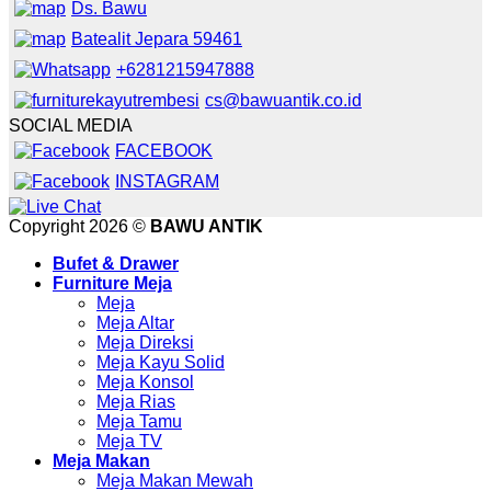
Ds. Bawu
Batealit Jepara 59461
+6281215947888
cs@bawuantik.co.id
SOCIAL MEDIA
FACEBOOK
INSTAGRAM
Copyright 2026 ©
BAWU ANTIK
Bufet & Drawer
Furniture Meja
Meja
Meja Altar
Meja Direksi
Meja Kayu Solid
Meja Konsol
Meja Rias
Meja Tamu
Meja TV
Meja Makan
Meja Makan Mewah