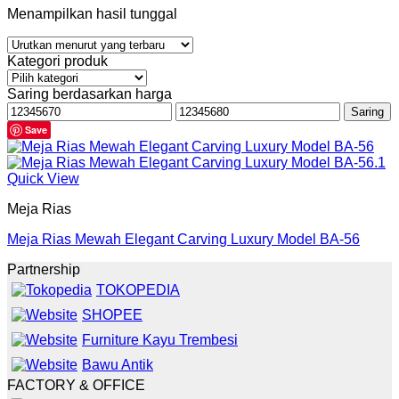
Menampilkan hasil tunggal
Kategori produk
Saring berdasarkan harga
Harga
Harga
Saring
terendah
tertinggi
Save
Quick View
Meja Rias
Meja Rias Mewah Elegant Carving Luxury Model BA-56
Partnership
TOKOPEDIA
SHOPEE
Furniture Kayu Trembesi
Bawu Antik
FACTORY & OFFICE