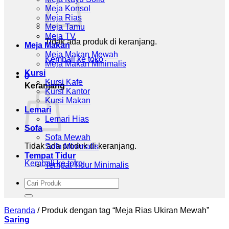
Meja Konsol
Meja Rias
Meja Tamu
Meja TV
Tidak ada produk di keranjang.
Meja Makan
Meja Makan Mewah
Kembali ke toko
Meja Makan Minimalis
Kursi
0
Kursi Kafe
Keranjang
Kursi Kantor
Kursi Makan
Lemari
Lemari Hias
Sofa
Sofa Mewah
Tidak ada produk di keranjang.
Sofa Minimalis
Tempat Tidur
Kembali ke toko
Tempat Tidur Minimalis
Pencarian
untuk:
Beranda
/
Produk dengan tag “Meja Rias Ukiran Mewah”
Saring