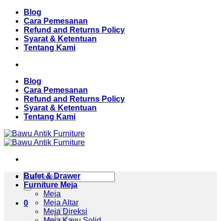
Skip
Blog
to
Cara Pemesanan
content
Refund and Returns Policy
Syarat & Ketentuan
Tentang Kami
Blog
Cara Pemesanan
Refund and Returns Policy
Syarat & Ketentuan
Tentang Kami
Pencarian
Bufet & Drawer
untuk:
Furniture Meja
Meja
Meja Altar
0
Meja Direksi
Meja Kayu Solid