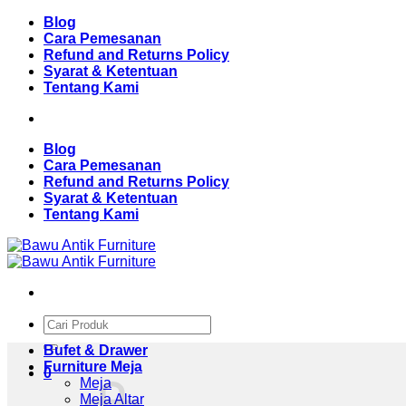
Skip
Blog
to
Cara Pemesanan
content
Refund and Returns Policy
Syarat & Ketentuan
Tentang Kami
Blog
Cara Pemesanan
Refund and Returns Policy
Syarat & Ketentuan
Tentang Kami
Pencarian
untuk:
Bufet & Drawer
Furniture Meja
0
Meja
Meja Altar