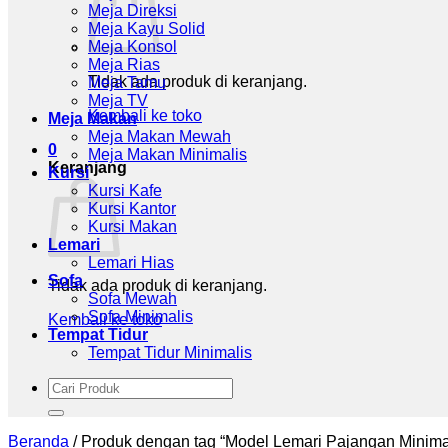
Meja Direksi
Meja Kayu Solid
Meja Konsol
Meja Rias
Tidak ada produk di keranjang.
Meja Tamu
Meja TV
Kembali ke toko
Meja Makan
Meja Makan Mewah
0
Meja Makan Minimalis
Keranjang
Kursi
Kursi Kafe
Kursi Kantor
Kursi Makan
Lemari
Lemari Hias
Sofa
Tidak ada produk di keranjang.
Sofa Mewah
Sofa Minimalis
Kembali ke toko
Tempat Tidur
Tempat Tidur Minimalis
Pencarian
untuk:
Beranda
/
Produk dengan tag “Model Lemari Pajangan Minima