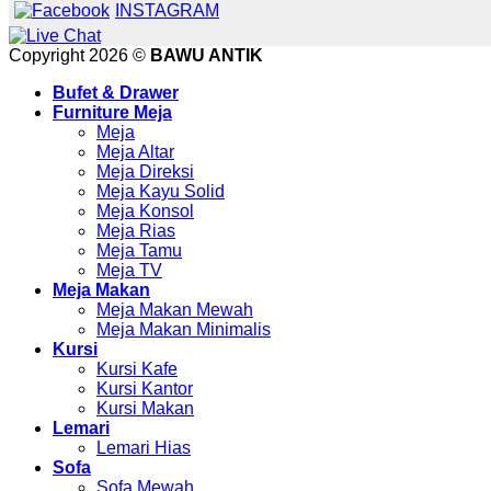
INSTAGRAM
Copyright 2026 ©
BAWU ANTIK
Bufet & Drawer
Furniture Meja
Meja
Meja Altar
Meja Direksi
Meja Kayu Solid
Meja Konsol
Meja Rias
Meja Tamu
Meja TV
Meja Makan
Meja Makan Mewah
Meja Makan Minimalis
Kursi
Kursi Kafe
Kursi Kantor
Kursi Makan
Lemari
Lemari Hias
Sofa
Sofa Mewah