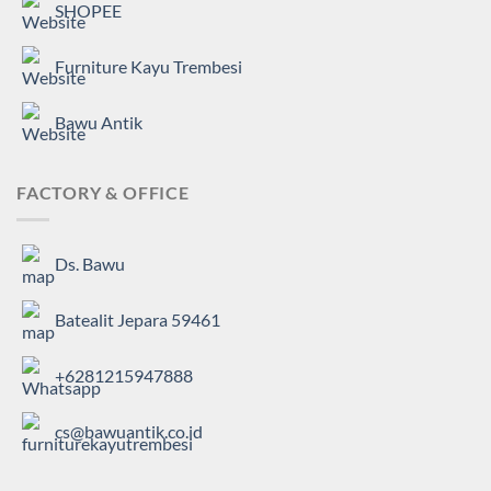
SHOPEE
Furniture Kayu Trembesi
Bawu Antik
FACTORY & OFFICE
Ds. Bawu
Batealit Jepara 59461
+6281215947888
cs@bawuantik.co.id