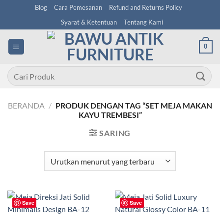
Skip
Blog
Cara Pemesanan
Refund and Returns Policy
to
Syarat & Ketentuan
Tentang Kami
content
0
Pencarian
untuk:
BERANDA
/
PRODUK DENGAN TAG “SET MEJA MAKAN
KAYU TREMBESI”
SARING
Save
Save