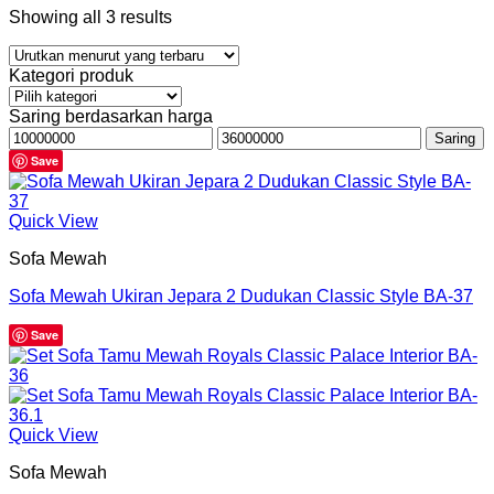
Showing all 3 results
Kategori produk
Saring berdasarkan harga
Harga
Harga
Saring
terendah
tertinggi
Save
Quick View
Sofa Mewah
Sofa Mewah Ukiran Jepara 2 Dudukan Classic Style BA-37
Save
Quick View
Sofa Mewah