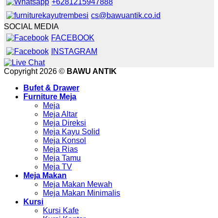
+6281215947888
cs@bawuantik.co.id
SOCIAL MEDIA
FACEBOOK
INSTAGRAM
Copyright 2026 ©
BAWU ANTIK
Bufet & Drawer
Furniture Meja
Meja
Meja Altar
Meja Direksi
Meja Kayu Solid
Meja Konsol
Meja Rias
Meja Tamu
Meja TV
Meja Makan
Meja Makan Mewah
Meja Makan Minimalis
Kursi
Kursi Kafe