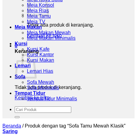
Meja Konsol
Meja Rias
Meja Tamu
Meja TV
Tidak ada produk di keranjang.
Meja Makan
Meja Makan Mewah
Kembali ke toko
Meja Makan Minimalis
Kursi
0
Kursi Kafe
Keranjang
Kursi Kantor
Kursi Makan
Lemari
Lemari Hias
Sofa
Sofa Mewah
Tidak ada produk di keranjang.
Sofa Minimalis
Tempat Tidur
Kembali ke toko
Tempat Tidur Minimalis
Pencarian
untuk:
Beranda
/
Produk dengan tag “Sofa Tamu Mewah Klasik”
Saring