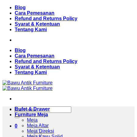
Skip
Blog
to
Cara Pemesanan
content
Refund and Returns Policy
Syarat & Ketentuan
Tentang Kami
Blog
Cara Pemesanan
Refund and Returns Policy
Syarat & Ketentuan
Tentang Kami
Pencarian
Bufet & Drawer
untuk:
Furniture Meja
Meja
Meja Altar
0
Meja Direksi
Meja Kayu Solid