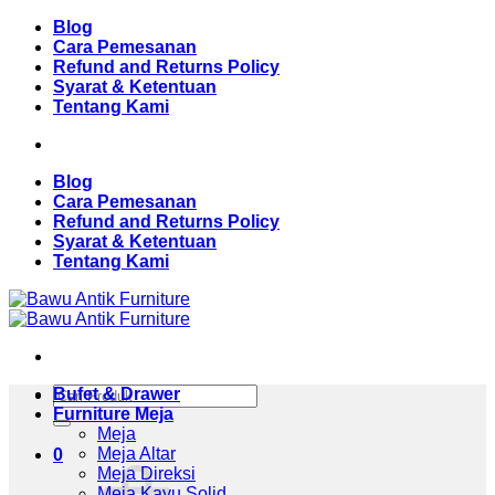
Skip
Blog
to
Cara Pemesanan
content
Refund and Returns Policy
Syarat & Ketentuan
Tentang Kami
Blog
Cara Pemesanan
Refund and Returns Policy
Syarat & Ketentuan
Tentang Kami
Pencarian
Bufet & Drawer
untuk:
Furniture Meja
Meja
Meja Altar
0
Meja Direksi
Meja Kayu Solid