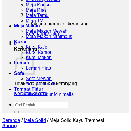
Meja Konsol
Meja Rias
Meja Tamu
Meja TV
Tidak ada produk di keranjang.
Meja Makan
Meja Makan Mewah
Kembali ke toko
Meja Makan Minimalis
Kursi
0
Kursi Kafe
Keranjang
Kursi Kantor
Kursi Makan
Lemari
Lemari Hias
Sofa
Sofa Mewah
Tidak ada produk di keranjang.
Sofa Minimalis
Tempat Tidur
Kembali ke toko
Tempat Tidur Minimalis
Pencarian
untuk:
Beranda
/
Meja Solid
/
Meja Solid Kayu Trembesi
Saring