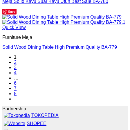
Meja Solid Kayu Suar Kayu Utuh Best Sale BA-780
Save
Quick View
Furniture Meja
Solid Wood Dining Table High Premium Quality BA-779
1
2
3
4
…
6
7
8
Partnership
TOKOPEDIA
SHOPEE