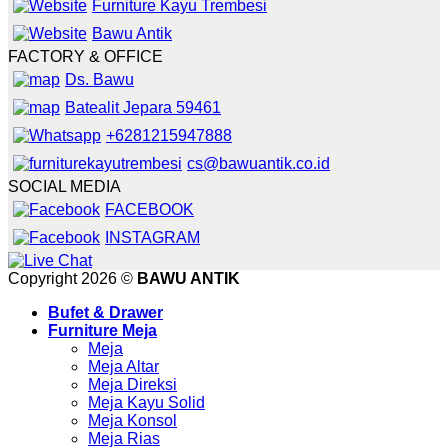
Furniture Kayu Trembesi
Bawu Antik
FACTORY & OFFICE
Ds. Bawu
Batealit Jepara 59461
+6281215947888
cs@bawuantik.co.id
SOCIAL MEDIA
FACEBOOK
INSTAGRAM
Copyright 2026 ©
BAWU ANTIK
Bufet & Drawer
Furniture Meja
Meja
Meja Altar
Meja Direksi
Meja Kayu Solid
Meja Konsol
Meja Rias