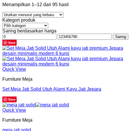
Menampilkan 1–12 dari 95 hasil
Kategori produk
Saring berdasarkan harga
Harga
Harga
Saring
terendah
tertinggi
Save
Quick View
Furniture Meja
Set Meja Jati Solid Utuh Alami Kayu Jati Jepara
Save
Quick View
Furniture Meja
meja jati solid