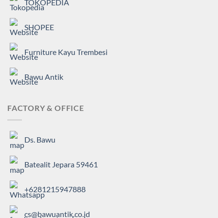
TOKOPEDIA
SHOPEE
Furniture Kayu Trembesi
Bawu Antik
FACTORY & OFFICE
Ds. Bawu
Batealit Jepara 59461
+6281215947888
cs@bawuantik.co.id