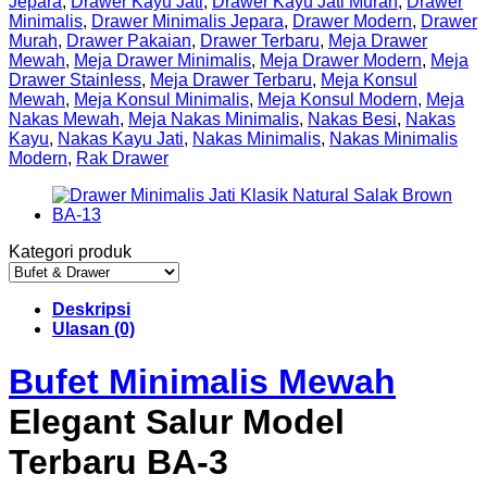
Jepara
,
Drawer Kayu Jati
,
Drawer Kayu Jati Murah
,
Drawer
Minimalis
,
Drawer Minimalis Jepara
,
Drawer Modern
,
Drawer
Murah
,
Drawer Pakaian
,
Drawer Terbaru
,
Meja Drawer
Mewah
,
Meja Drawer Minimalis
,
Meja Drawer Modern
,
Meja
Drawer Stainless
,
Meja Drawer Terbaru
,
Meja Konsul
Mewah
,
Meja Konsul Minimalis
,
Meja Konsul Modern
,
Meja
Nakas Mewah
,
Meja Nakas Minimalis
,
Nakas Besi
,
Nakas
Kayu
,
Nakas Kayu Jati
,
Nakas Minimalis
,
Nakas Minimalis
Modern
,
Rak Drawer
Kategori produk
Deskripsi
Ulasan (0)
Bufet Minimalis Mewah
Elegant Salur Model
Terbaru BA-3