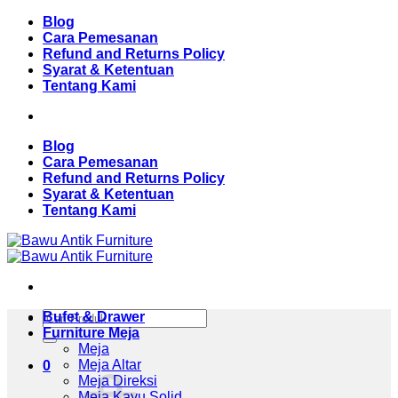
Skip
Blog
to
Cara Pemesanan
content
Refund and Returns Policy
Syarat & Ketentuan
Tentang Kami
Blog
Cara Pemesanan
Refund and Returns Policy
Syarat & Ketentuan
Tentang Kami
Pencarian
Bufet & Drawer
untuk:
Furniture Meja
Meja
Meja Altar
0
Meja Direksi
Meja Kayu Solid