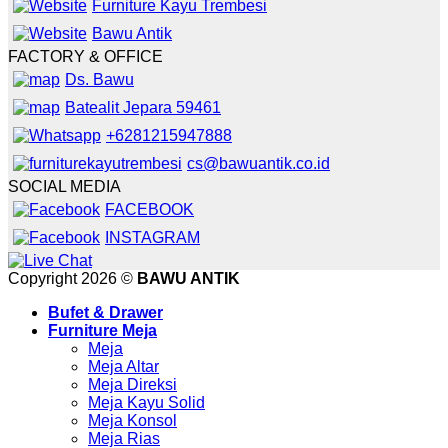
Furniture Kayu Trembesi
Bawu Antik
FACTORY & OFFICE
Ds. Bawu
Batealit Jepara 59461
+6281215947888
cs@bawuantik.co.id
SOCIAL MEDIA
FACEBOOK
INSTAGRAM
Copyright 2026 ©
BAWU ANTIK
Bufet & Drawer
Furniture Meja
Meja
Meja Altar
Meja Direksi
Meja Kayu Solid
Meja Konsol
Meja Rias