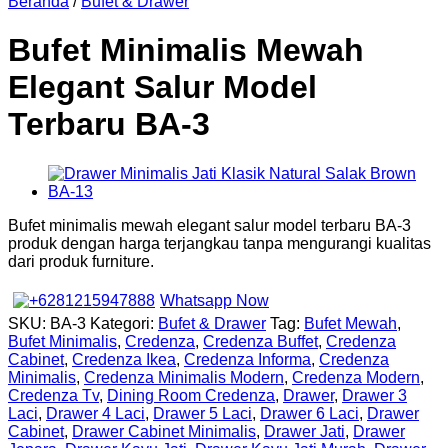
Beranda
/
Bufet & Drawer
Bufet Minimalis Mewah
Elegant Salur Model
Terbaru BA-3
Bufet minimalis mewah elegant salur model terbaru BA-3
produk dengan harga terjangkau tanpa mengurangi kualitas
dari produk furniture.
Whatsapp Now
SKU:
BA-3
Kategori:
Bufet & Drawer
Tag:
Bufet Mewah
,
Bufet Minimalis
,
Credenza
,
Credenza Buffet
,
Credenza
Cabinet
,
Credenza Ikea
,
Credenza Informa
,
Credenza
Minimalis
,
Credenza Minimalis Modern
,
Credenza Modern
,
Credenza Tv
,
Dining Room Credenza
,
Drawer
,
Drawer 3
Laci
,
Drawer 4 Laci
,
Drawer 5 Laci
,
Drawer 6 Laci
,
Drawer
Cabinet
,
Drawer Cabinet Minimalis
,
Drawer Jati
,
Drawer