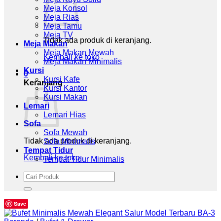
Meja Konsol
Meja Rias
Meja Tamu
Meja TV
Tidak ada produk di keranjang.
Meja Makan
Meja Makan Mewah
Kembali ke toko
Meja Makan Minimalis
Kursi
0
Kursi Kafe
Keranjang
Kursi Kantor
Kursi Makan
Lemari
Lemari Hias
Sofa
Sofa Mewah
Tidak ada produk di keranjang.
Sofa Minimalis
Tempat Tidur
Kembali ke toko
Tempat Tidur Minimalis
Pencarian
untuk:
Save