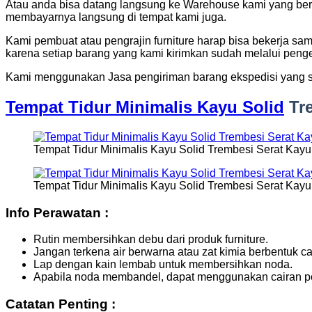
Atau anda bisa datang langsung ke Warehouse kami yang bera
membayarnya langsung di tempat kami juga.
Kami pembuat atau pengrajin furniture harap bisa bekerja sa
karena setiap barang yang kami kirimkan sudah melalui penge
Kami menggunakan Jasa pengiriman barang ekspedisi yang s
Tempat Tidur Minimalis Kayu Solid
Tre
Tempat Tidur Minimalis Kayu Solid Trembesi Serat Kay
Tempat Tidur Minimalis Kayu Solid Trembesi Serat Kay
Info Perawatan :
Rutin membersihkan debu dari produk furniture.
Jangan terkena air berwarna atau zat kimia berbentuk cai
Lap dengan kain lembab untuk membersihkan noda.
Apabila noda membandel, dapat menggunakan cairan pol
Catatan Penting :