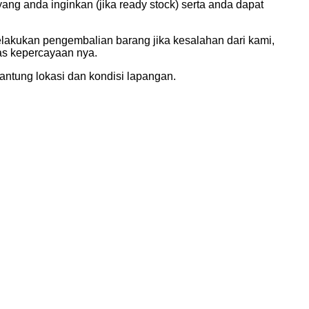
g anda inginkan (jika ready stock) serta anda dapat
elakukan pengembalian barang jika kesalahan dari kami,
tas kepercayaan nya.
ntung lokasi dan kondisi lapangan.