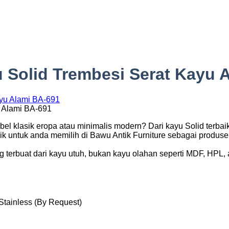
 Solid Trembesi Serat Kayu 
u Alami BA-691
bel klasik eropa atau minimalis modern? Dari kayu Solid ter
baik untuk anda memilih di Bawu Antik Furniture sebagai produ
ng terbuat dari kayu utuh, bukan kayu olahan seperti MDF, HPL,
Stainless (By Request)