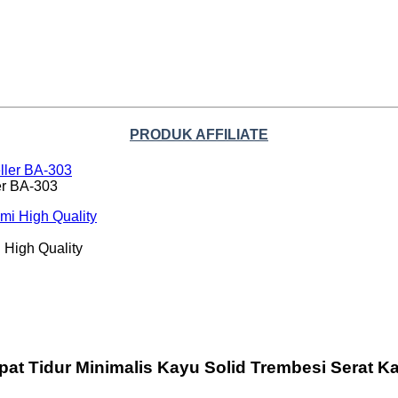
PRODUK AFFILIATE
er BA-303
 High Quality
at Tidur Minimalis Kayu Solid Trembesi Serat K