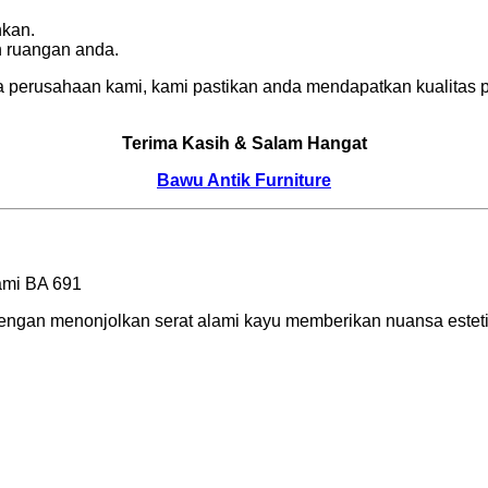
nkan.
n ruangan anda.
 perusahaan kami, kami pastikan anda mendapatkan kualitas p
Terima Kasih & Salam Hangat
Bawu Antik Furniture
, dengan menonjolkan serat alami kayu memberikan nuansa estet