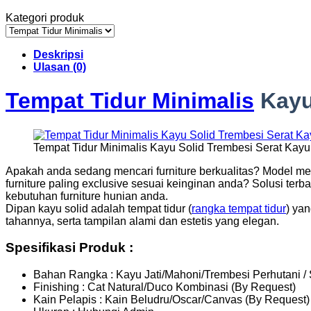
Kategori produk
Deskripsi
Ulasan (0)
Tempat Tidur Minimalis
Kayu
Tempat Tidur Minimalis Kayu Solid Trembesi Serat Kay
Apakah anda sedang mencari furniture berkualitas? Model me
furniture paling exclusive sesuai keinginan anda? Solusi ter
kebutuhan furniture hunian anda.
Dipan kayu solid adalah tempat tidur (
rangka tempat tidur
) ya
tahannya, serta tampilan alami dan estetis yang elegan.
Spesifikasi Produk :
Bahan Rangka : Kayu Jati/Mahoni/Trembesi Perhutani / 
Finishing : Cat Natural/Duco Kombinasi (By Request)
Kain Pelapis : Kain Beludru/Oscar/Canvas (By Request)