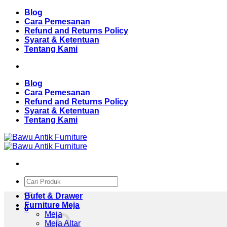
Skip
Blog
to
Cara Pemesanan
content
Refund and Returns Policy
Syarat & Ketentuan
Tentang Kami
Blog
Cara Pemesanan
Refund and Returns Policy
Syarat & Ketentuan
Tentang Kami
Pencarian
untuk:
Bufet & Drawer
Furniture Meja
0
Meja
Meja Altar