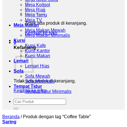
Meja Konsol
Meja Rias
Meja Tamu
Meja TV
Tidak ada produk di keranjang.
Meja Makan
Meja Makan Mewah
Kembali ke toko
Meja Makan Minimalis
Kursi
0
Kursi Kafe
Keranjang
Kursi Kantor
Kursi Makan
Lemari
Lemari Hias
Sofa
Sofa Mewah
Tidak ada produk di keranjang.
Sofa Minimalis
Tempat Tidur
Kembali ke toko
Tempat Tidur Minimalis
Pencarian
untuk:
Beranda
/
Produk dengan tag “Coffee Table”
Saring