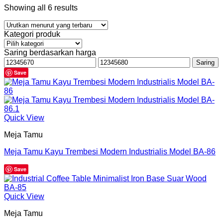
Showing all 6 results
Kategori produk
Saring berdasarkan harga
Harga
Harga
Saring
terendah
tertinggi
Save
Quick View
Meja Tamu
Meja Tamu Kayu Trembesi Modern Industrialis Model BA-86
Save
Quick View
Meja Tamu