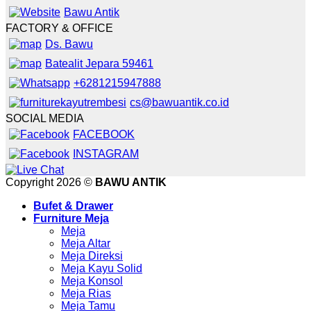
Bawu Antik
FACTORY & OFFICE
Ds. Bawu
Batealit Jepara 59461
+6281215947888
cs@bawuantik.co.id
SOCIAL MEDIA
FACEBOOK
INSTAGRAM
Copyright 2026 ©
BAWU ANTIK
Bufet & Drawer
Furniture Meja
Meja
Meja Altar
Meja Direksi
Meja Kayu Solid
Meja Konsol
Meja Rias
Meja Tamu