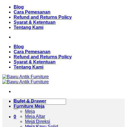
Skip
Blog
to
Cara Pemesanan
content
Refund and Returns Policy
Syarat & Ketentuan
Tentang Kami
Blog
Cara Pemesanan
Refund and Returns Policy
Syarat & Ketentuan
Tentang Kami
Pencarian
Bufet & Drawer
untuk:
Furniture Meja
Meja
Meja Altar
0
Meja Direksi
Meja Kayu Solid