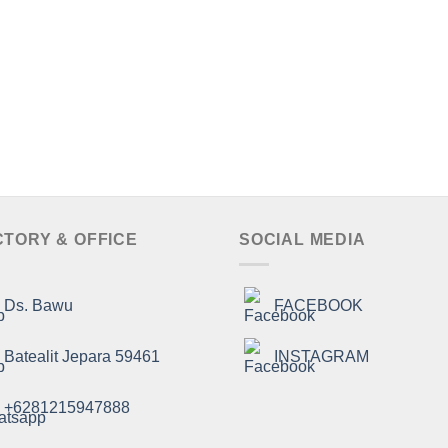
CTORY & OFFICE
SOCIAL MEDIA
Ds. Bawu
FACEBOOK
Batealit Jepara 59461
INSTAGRAM
+6281215947888