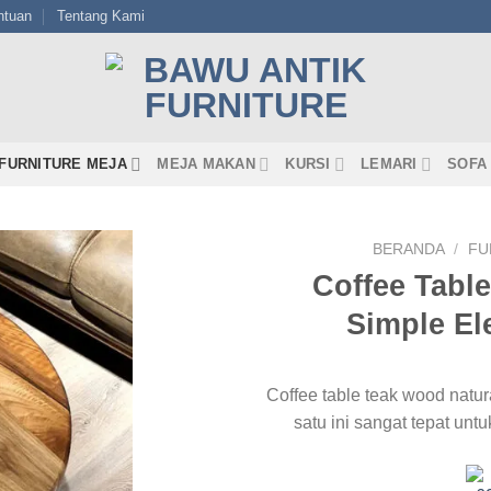
ntuan
Tentang Kami
FURNITURE MEJA
MEJA MAKAN
KURSI
LEMARI
SOFA
BERANDA
/
FU
Coffee Tabl
Simple El
Coffee table teak wood natur
satu ini sangat tepat unt