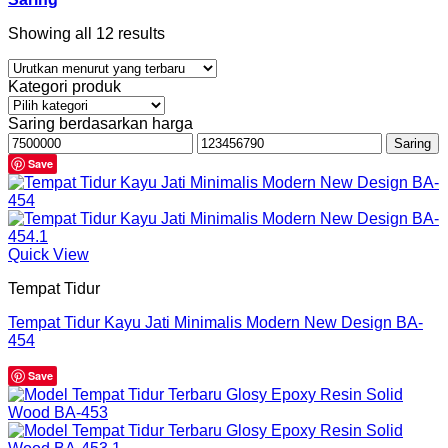
Showing all 12 results
Kategori produk
Saring berdasarkan harga
Harga
Harga
Saring
terendah
tertinggi
Save
Quick View
Tempat Tidur
Tempat Tidur Kayu Jati Minimalis Modern New Design BA-
454
Save