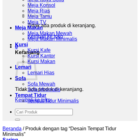
Meja Konsol
Meja Rias
Meja Tamu
Meja TV
Tidak ada produk di keranjang.
Meja Makan
Meja Makan Mewah
Kembali ke toko
Meja Makan Minimalis
Kursi
0
Kursi Kafe
Keranjang
Kursi Kantor
Kursi Makan
Lemari
Lemari Hias
Sofa
Sofa Mewah
Tidak ada produk di keranjang.
Sofa Minimalis
Tempat Tidur
Kembali ke toko
Tempat Tidur Minimalis
Pencarian
untuk:
Beranda
/
Produk dengan tag “Desain Tempat Tidur
Minimalis”
Saring