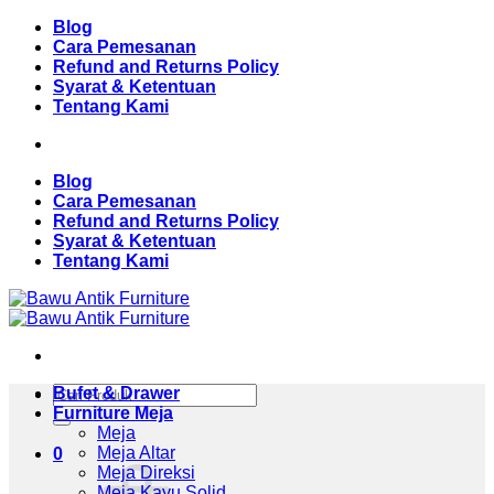
Skip
Blog
to
Cara Pemesanan
content
Refund and Returns Policy
Syarat & Ketentuan
Tentang Kami
Blog
Cara Pemesanan
Refund and Returns Policy
Syarat & Ketentuan
Tentang Kami
Pencarian
Bufet & Drawer
untuk:
Furniture Meja
Meja
Meja Altar
0
Meja Direksi
Meja Kayu Solid