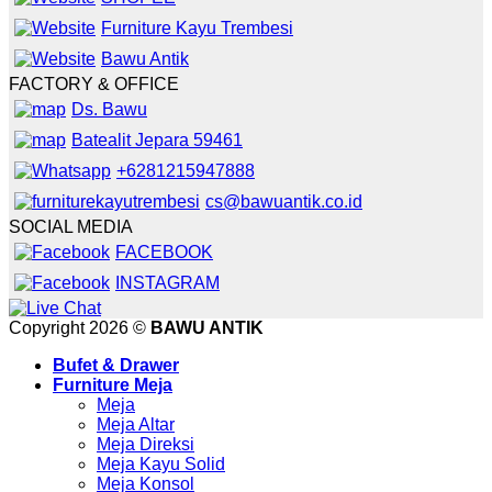
Furniture Kayu Trembesi
Bawu Antik
FACTORY & OFFICE
Ds. Bawu
Batealit Jepara 59461
+6281215947888
cs@bawuantik.co.id
SOCIAL MEDIA
FACEBOOK
INSTAGRAM
Copyright 2026 ©
BAWU ANTIK
Bufet & Drawer
Furniture Meja
Meja
Meja Altar
Meja Direksi
Meja Kayu Solid
Meja Konsol