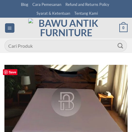
Skip
Blog
Cara Pemesanan
Refund and Returns Policy
to
Syarat & Ketentuan
Tentang Kami
content
0
Pencarian
untuk:
Save