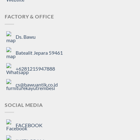
FACTORY & OFFICE
Ds. Bawu
Batealit Jepara 59461
+6281215947888
cs@bawuantik.co.id
SOCIAL MEDIA
FACEBOOK