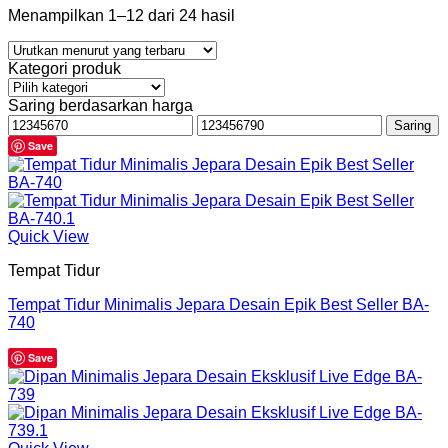
Menampilkan 1–12 dari 24 hasil
Kategori produk
Saring berdasarkan harga
Harga
Harga
Saring
terendah
tertinggi
Save
Quick View
Tempat Tidur
Tempat Tidur Minimalis Jepara Desain Epik Best Seller BA-
740
Save