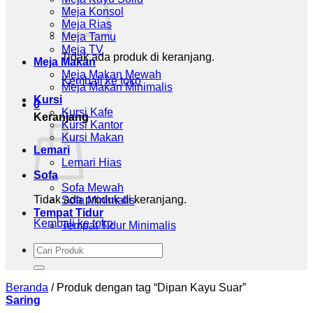
Meja Konsol
Meja Rias
Meja Tamu
Meja TV
Tidak ada produk di keranjang.
Meja Makan
Meja Makan Mewah
Kembali ke toko
Meja Makan Minimalis
Kursi
0
Kursi Kafe
Keranjang
Kursi Kantor
Kursi Makan
Lemari
Lemari Hias
Sofa
Sofa Mewah
Tidak ada produk di keranjang.
Sofa Minimalis
Tempat Tidur
Kembali ke toko
Tempat Tidur Minimalis
Pencarian
untuk:
Beranda
/
Produk dengan tag “Dipan Kayu Suar”
Saring