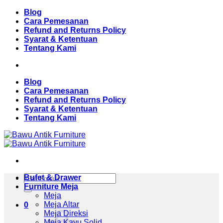
Skip
Blog
to
Cara Pemesanan
content
Refund and Returns Policy
Syarat & Ketentuan
Tentang Kami
Blog
Cara Pemesanan
Refund and Returns Policy
Syarat & Ketentuan
Tentang Kami
Pencarian
Bufet & Drawer
untuk:
Furniture Meja
Meja
Meja Altar
0
Meja Direksi
Meja Kayu Solid