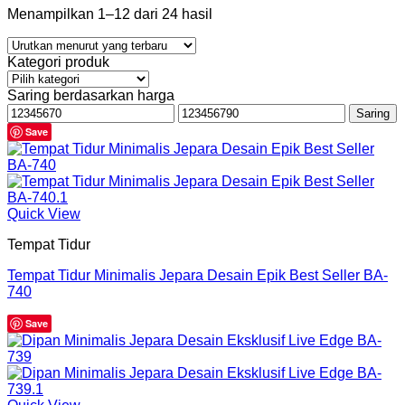
Menampilkan 1–12 dari 24 hasil
Kategori produk
Saring berdasarkan harga
Harga
Harga
Saring
terendah
tertinggi
Save
Quick View
Tempat Tidur
Tempat Tidur Minimalis Jepara Desain Epik Best Seller BA-
740
Save