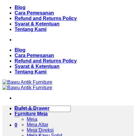
Skip
Blog
to
Cara Pemesanan
content
Refund and Returns Policy
Syarat & Ketentuan
Tentang Kami
Blog
Cara Pemesanan
Refund and Returns Policy
Syarat & Ketentuan
Tentang Kami
Pencarian
Bufet & Drawer
untuk:
Furniture Meja
Meja
Meja Altar
0
Meja Direksi
Meja Kayu Solid