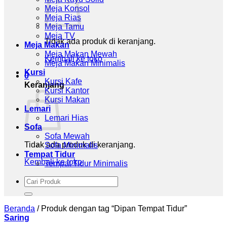
Meja Konsol
Meja Rias
Meja Tamu
Meja TV
Tidak ada produk di keranjang.
Meja Makan
Meja Makan Mewah
Kembali ke toko
Meja Makan Minimalis
Kursi
0
Kursi Kafe
Keranjang
Kursi Kantor
Kursi Makan
Lemari
Lemari Hias
Sofa
Sofa Mewah
Tidak ada produk di keranjang.
Sofa Minimalis
Tempat Tidur
Kembali ke toko
Tempat Tidur Minimalis
Pencarian
untuk:
Beranda
/
Produk dengan tag “Dipan Tempat Tidur”
Saring