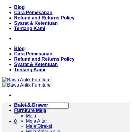
Skip
Blog
to
Cara Pemesanan
content
Refund and Returns Policy
Syarat & Ketentuan
Tentang Kami
Blog
Cara Pemesanan
Refund and Returns Policy
Syarat & Ketentuan
Tentang Kami
Pencarian
Bufet & Drawer
untuk:
Furniture Meja
Meja
Meja Altar
0
Meja Direksi
Meja Kayu Solid