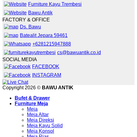
Furniture Kayu Trembesi
Bawu Antik
FACTORY & OFFICE
Ds. Bawu
Batealit Jepara 59461
+6281215947888
cs@bawuantik.co.id
SOCIAL MEDIA
FACEBOOK
INSTAGRAM
Copyright 2026 ©
BAWU ANTIK
Bufet & Drawer
Furniture Meja
Meja
Meja Altar
Meja Direksi
Meja Kayu Solid
Meja Konsol
Meja Rias