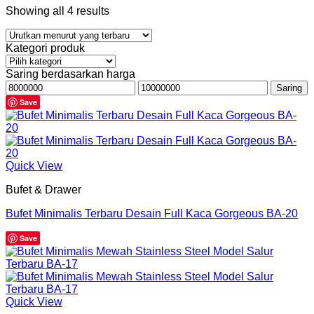
Showing all 4 results
Kategori produk
Saring berdasarkan harga
Harga
Harga
Saring
terendah
tertinggi
Save
Quick View
Bufet & Drawer
Bufet Minimalis Terbaru Desain Full Kaca Gorgeous BA-20
Save
Quick View