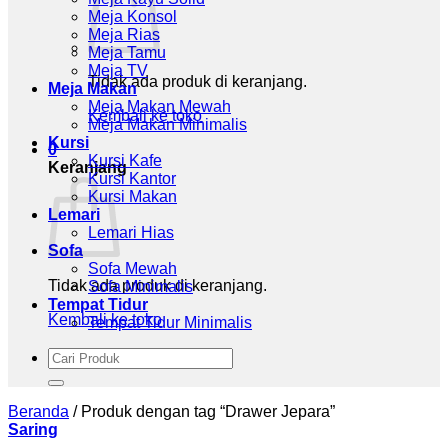
Meja Konsol
Meja Rias
Meja Tamu
Meja TV
Tidak ada produk di keranjang.
Meja Makan
Meja Makan Mewah
Kembali ke toko
Meja Makan Minimalis
Kursi
0
Kursi Kafe
Keranjang
Kursi Kantor
Kursi Makan
Lemari
Lemari Hias
Sofa
Sofa Mewah
Tidak ada produk di keranjang.
Sofa Minimalis
Tempat Tidur
Kembali ke toko
Tempat Tidur Minimalis
Pencarian
untuk:
Beranda
/
Produk dengan tag “Drawer Jepara”
Saring