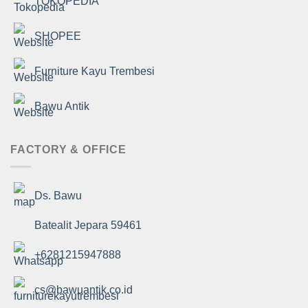
TOKOPEDIA
SHOPEE
Furniture Kayu Trembesi
Bawu Antik
FACTORY & OFFICE
Ds. Bawu
Batealit Jepara 59461
+6281215947888
cs@bawuantik.co.id