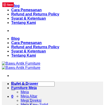
Save
Save
Save
Save
Save
Save
Save
Save
Save
Save
Save
Save
Skip
Blog
to
Cara Pemesanan
content
Refund and Returns Policy
Syarat & Ketentuan
Tentang Kami
Blog
Cara Pemesanan
Refund and Returns Policy
Syarat & Ketentuan
Tentang Kami
Pencarian
Bufet & Drawer
untuk:
Furniture Meja
Meja
Meja Altar
0
Meja Direksi
Meja Kayu Solid