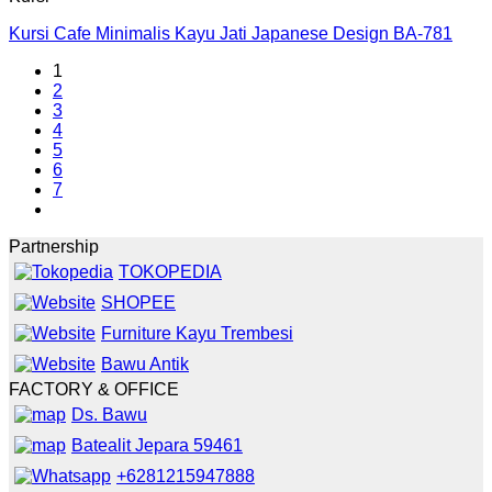
Kursi Cafe Minimalis Kayu Jati Japanese Design BA-781
1
2
3
4
5
6
7
Partnership
TOKOPEDIA
SHOPEE
Furniture Kayu Trembesi
Bawu Antik
FACTORY & OFFICE
Ds. Bawu
Batealit Jepara 59461
+6281215947888