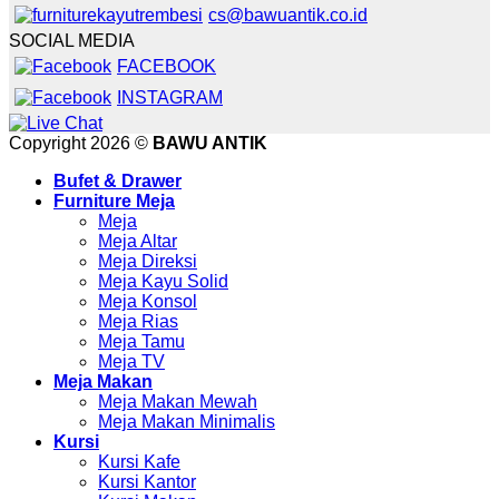
cs@bawuantik.co.id
SOCIAL MEDIA
FACEBOOK
INSTAGRAM
Copyright 2026 ©
BAWU ANTIK
Bufet & Drawer
Furniture Meja
Meja
Meja Altar
Meja Direksi
Meja Kayu Solid
Meja Konsol
Meja Rias
Meja Tamu
Meja TV
Meja Makan
Meja Makan Mewah
Meja Makan Minimalis
Kursi
Kursi Kafe
Kursi Kantor