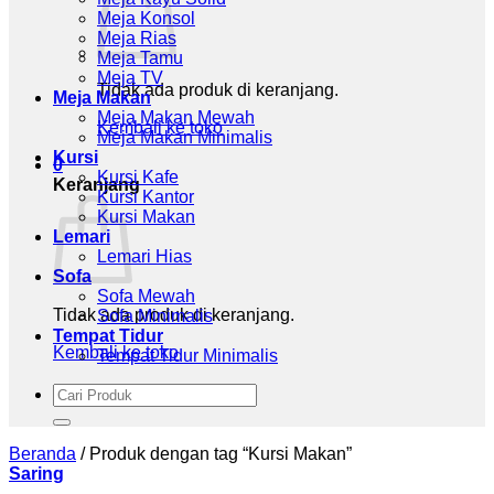
Meja Konsol
Meja Rias
Meja Tamu
Meja TV
Tidak ada produk di keranjang.
Meja Makan
Meja Makan Mewah
Kembali ke toko
Meja Makan Minimalis
Kursi
0
Kursi Kafe
Keranjang
Kursi Kantor
Kursi Makan
Lemari
Lemari Hias
Sofa
Sofa Mewah
Tidak ada produk di keranjang.
Sofa Minimalis
Tempat Tidur
Kembali ke toko
Tempat Tidur Minimalis
Pencarian
untuk:
Beranda
/
Produk dengan tag “Kursi Makan”
Saring