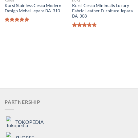
KURSI
KURSI
Kursi Stainless Cesca Modern
Kursi Cesca Minimalis Luxury
Design Mebel Jepara BA-310
Fabric Leather Furniture Jepara
BA-308
Dinilai
5.00
dari 5
Dinilai
5.00
dari 5
PARTNERSHIP
TOKOPEDIA
SHOPEE