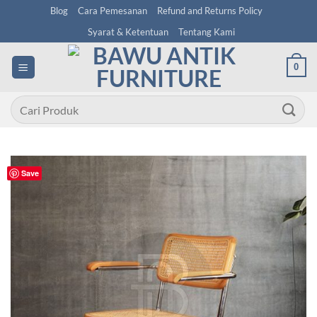
Skip
Blog
Cara Pemesanan
Refund and Returns Policy
to
Syarat & Ketentuan
Tentang Kami
content
0
Pencarian
untuk:
Save