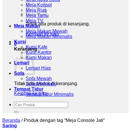
Meja Konsol
Meja Rias
Meja Tamu
Meja TV
Tidak ada produk di keranjang.
Meja Makan
Meja Makan Mewah
Kembali ke toko
Meja Makan Minimalis
Kursi
0
Kursi Kafe
Keranjang
Kursi Kantor
Kursi Makan
Lemari
Lemari Hias
Sofa
Sofa Mewah
Tidak ada produk di keranjang.
Sofa Minimalis
Tempat Tidur
Kembali ke toko
Tempat Tidur Minimalis
Pencarian
untuk:
Beranda
/
Produk dengan tag “Meja Console Jati”
Saring