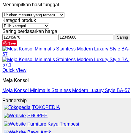
Menampilkan hasil tunggal
Kategori produk
Saring berdasarkan harga
Harga
Harga
Saring
terendah
tertinggi
Save
Quick View
Meja Konsol
Meja Konsol Minimalis Stainless Modern Luxury Style BA-57
Partnership
TOKOPEDIA
SHOPEE
Furniture Kayu Trembesi
Bawu Antik