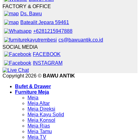
FACTORY & OFFICE
Ds. Bawu
Batealit Jepara 59461
+6281215947888
cs@bawuantik.co.id
SOCIAL MEDIA
FACEBOOK
INSTAGRAM
Copyright 2026 ©
BAWU ANTIK
Bufet & Drawer
Furniture Meja
Meja
Meja Altar
Meja Direksi
Meja Kayu Solid
Meja Konsol
Meja Rias
Meja Tamu
Meja TV