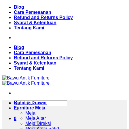
Skip
Blog
to
Cara Pemesanan
content
Refund and Returns Policy
Syarat & Ketentuan
Tentang Kami
Blog
Cara Pemesanan
Refund and Returns Policy
Syarat & Ketentuan
Tentang Kami
Pencarian
Bufet & Drawer
untuk:
Furniture Meja
Meja
Meja Altar
0
Meja Direksi
Meja Kayu Solid