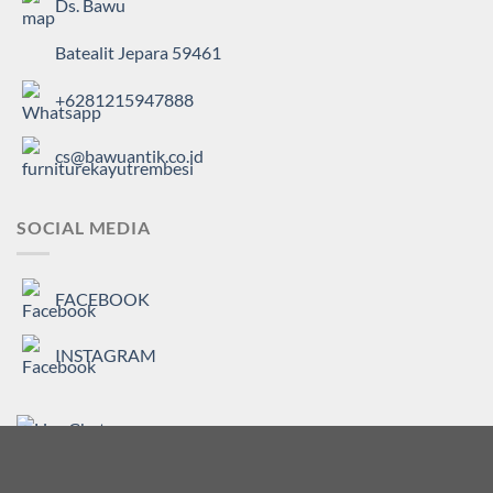
Ds. Bawu
Batealit Jepara 59461
+6281215947888
cs@bawuantik.co.id
SOCIAL MEDIA
FACEBOOK
INSTAGRAM
Copyright 2026 ©
BAWU ANTIK