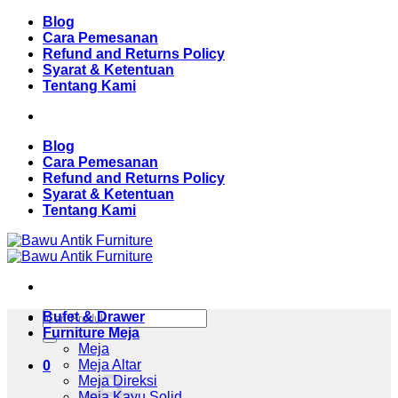
Skip
Blog
to
Cara Pemesanan
content
Refund and Returns Policy
Syarat & Ketentuan
Tentang Kami
Blog
Cara Pemesanan
Refund and Returns Policy
Syarat & Ketentuan
Tentang Kami
Pencarian
Bufet & Drawer
untuk:
Furniture Meja
Meja
Meja Altar
0
Meja Direksi
Meja Kayu Solid