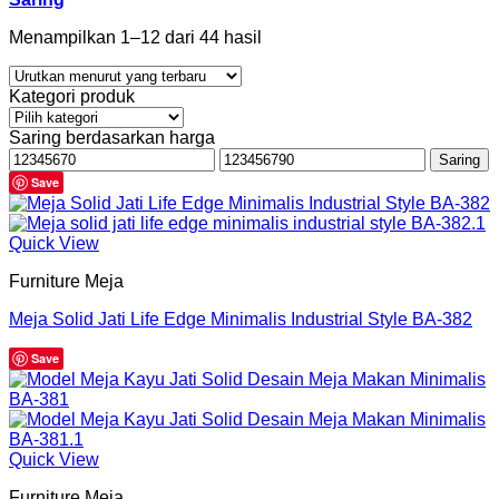
Menampilkan 1–12 dari 44 hasil
Kategori produk
Saring berdasarkan harga
Harga
Harga
Saring
terendah
tertinggi
Save
Quick View
Furniture Meja
Meja Solid Jati Life Edge Minimalis Industrial Style BA-382
Save
Quick View
Furniture Meja