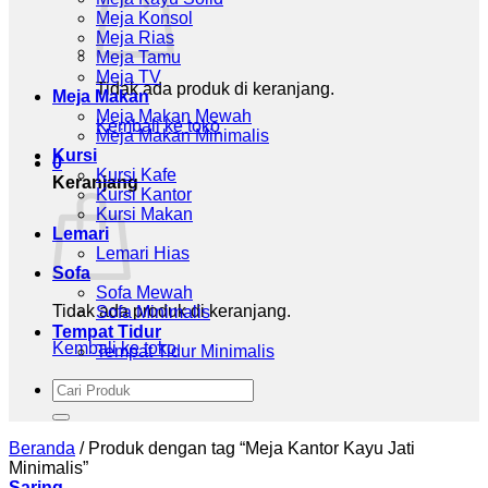
Meja Konsol
Meja Rias
Meja Tamu
Meja TV
Tidak ada produk di keranjang.
Meja Makan
Meja Makan Mewah
Kembali ke toko
Meja Makan Minimalis
Kursi
0
Kursi Kafe
Keranjang
Kursi Kantor
Kursi Makan
Lemari
Lemari Hias
Sofa
Sofa Mewah
Tidak ada produk di keranjang.
Sofa Minimalis
Tempat Tidur
Kembali ke toko
Tempat Tidur Minimalis
Pencarian
untuk:
Beranda
/
Produk dengan tag “Meja Kantor Kayu Jati
Minimalis”
Saring