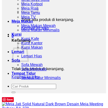
Meja Konsol
Meja Rias
Meja Tamu
Meja TV
Tidak ada produk di keranjang.
Meja Makan
Meja Makan Mewah
Kembali ke toko
Meja Makan Minimalis
Kursi
0
Kursi Kafe
Keranjang
Kursi Kantor
Kursi Makan
Lemari
Lemari Hias
Sofa
Sofa Mewah
Tidak ada produk di keranjang.
Sofa Minimalis
Tempat Tidur
Kembali ke toko
Tempat Tidur Minimalis
Pencarian
untuk:
Save