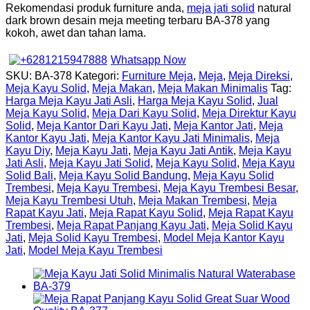
Rekomendasi produk furniture anda,
meja jati solid
natural
dark brown desain meja meeting terbaru BA-378 yang
kokoh, awet dan tahan lama.
Whatsapp Now
SKU:
BA-378
Kategori:
Furniture Meja
,
Meja
,
Meja Direksi
,
Meja Kayu Solid
,
Meja Makan
,
Meja Makan Minimalis
Tag:
Harga Meja Kayu Jati Asli
,
Harga Meja Kayu Solid
,
Jual
Meja Kayu Solid
,
Meja Dari Kayu Solid
,
Meja Direktur Kayu
Solid
,
Meja Kantor Dari Kayu Jati
,
Meja Kantor Jati
,
Meja
Kantor Kayu Jati
,
Meja Kantor Kayu Jati Minimalis
,
Meja
Kayu Diy
,
Meja Kayu Jati
,
Meja Kayu Jati Antik
,
Meja Kayu
Jati Asli
,
Meja Kayu Jati Solid
,
Meja Kayu Solid
,
Meja Kayu
Solid Bali
,
Meja Kayu Solid Bandung
,
Meja Kayu Solid
Trembesi
,
Meja Kayu Trembesi
,
Meja Kayu Trembesi Besar
,
Meja Kayu Trembesi Utuh
,
Meja Makan Trembesi
,
Meja
Rapat Kayu Jati
,
Meja Rapat Kayu Solid
,
Meja Rapat Kayu
Trembesi
,
Meja Rapat Panjang Kayu Jati
,
Meja Solid Kayu
Jati
,
Meja Solid Kayu Trembesi
,
Model Meja Kantor Kayu
Jati
,
Model Meja Kayu Trembesi