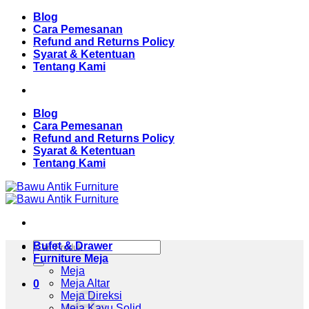
Skip
Blog
to
Cara Pemesanan
content
Refund and Returns Policy
Syarat & Ketentuan
Tentang Kami
Blog
Cara Pemesanan
Refund and Returns Policy
Syarat & Ketentuan
Tentang Kami
Pencarian
Bufet & Drawer
untuk:
Furniture Meja
Meja
Meja Altar
0
Meja Direksi
Meja Kayu Solid