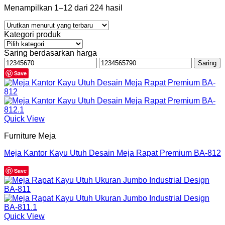
Menampilkan 1–12 dari 224 hasil
Kategori produk
Saring berdasarkan harga
Harga
Harga
Saring
terendah
tertinggi
Save
Quick View
Furniture Meja
Meja Kantor Kayu Utuh Desain Meja Rapat Premium BA-812
Save
Quick View