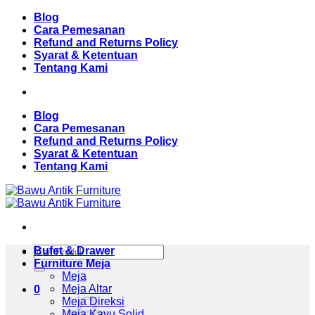
Skip
Blog
to
Cara Pemesanan
content
Refund and Returns Policy
Syarat & Ketentuan
Tentang Kami
Blog
Cara Pemesanan
Refund and Returns Policy
Syarat & Ketentuan
Tentang Kami
Pencarian
Bufet & Drawer
untuk:
Furniture Meja
Meja
Meja Altar
0
Meja Direksi
Meja Kayu Solid