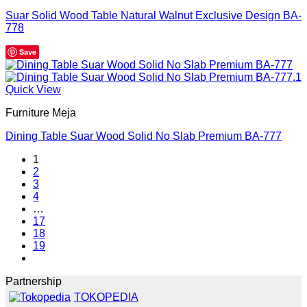
Suar Solid Wood Table Natural Walnut Exclusive Design BA-
778
Save
Quick View
Furniture Meja
Dining Table Suar Wood Solid No Slab Premium BA-777
1
2
3
4
…
17
18
19
Partnership
TOKOPEDIA