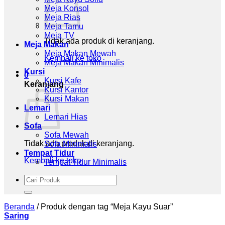
Meja Konsol
Meja Rias
Meja Tamu
Meja TV
Tidak ada produk di keranjang.
Meja Makan
Meja Makan Mewah
Kembali ke toko
Meja Makan Minimalis
Kursi
0
Kursi Kafe
Keranjang
Kursi Kantor
Kursi Makan
Lemari
Lemari Hias
Sofa
Sofa Mewah
Tidak ada produk di keranjang.
Sofa Minimalis
Tempat Tidur
Kembali ke toko
Tempat Tidur Minimalis
Pencarian
untuk:
Beranda
/
Produk dengan tag “Meja Kayu Suar”
Saring