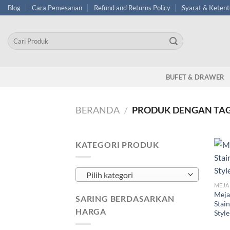
Skip
Blog
Cara Pemesanan
Refund and Returns Policy
Syarat & Keten
to
content
Pencarian
untuk:
BUFET & DRAWER
BERANDA
/
PRODUK DENGAN TAG
KATEGORI PRODUK
Pilih kategori
MEJA
Meja
SARING BERDASARKAN
Stai
HARGA
Styl