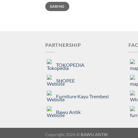
Harga
Harga
SARING
terendah
tertinggi
PARTNERSHIP
FAC
TOKOPEDIA
SHOPEE
Furniture Kayu Trembesi
Bawu Antik
Copyright 2026 ©
BAWU ANTIK