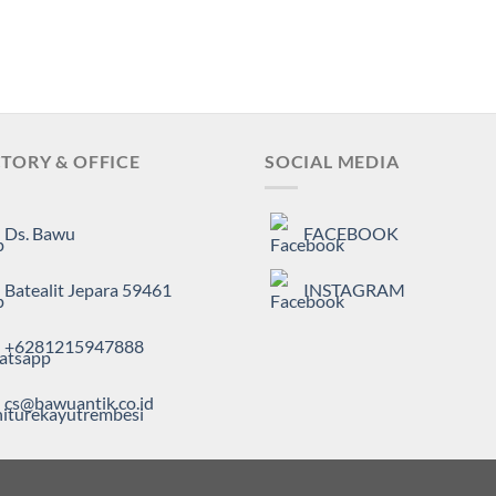
TORY & OFFICE
SOCIAL MEDIA
Ds. Bawu
FACEBOOK
Batealit Jepara 59461
INSTAGRAM
+6281215947888
cs@bawuantik.co.id