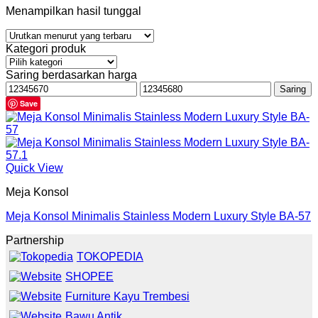
Menampilkan hasil tunggal
Kategori produk
Saring berdasarkan harga
Harga
Harga
Saring
terendah
tertinggi
Save
Quick View
Meja Konsol
Meja Konsol Minimalis Stainless Modern Luxury Style BA-57
Partnership
TOKOPEDIA
SHOPEE
Furniture Kayu Trembesi
Bawu Antik