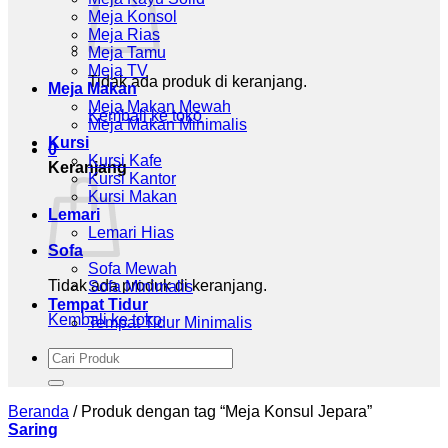
Meja Konsol
Meja Rias
Meja Tamu
Meja TV
Tidak ada produk di keranjang.
Meja Makan
Meja Makan Mewah
Kembali ke toko
Meja Makan Minimalis
Kursi
0
Kursi Kafe
Keranjang
Kursi Kantor
Kursi Makan
Lemari
Lemari Hias
Sofa
Sofa Mewah
Tidak ada produk di keranjang.
Sofa Minimalis
Tempat Tidur
Kembali ke toko
Tempat Tidur Minimalis
Pencarian
untuk:
Beranda
/
Produk dengan tag “Meja Konsul Jepara”
Saring