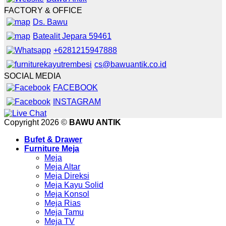
FACTORY & OFFICE
Ds. Bawu
Batealit Jepara 59461
+6281215947888
cs@bawuantik.co.id
SOCIAL MEDIA
FACEBOOK
INSTAGRAM
Copyright 2026 ©
BAWU ANTIK
Bufet & Drawer
Furniture Meja
Meja
Meja Altar
Meja Direksi
Meja Kayu Solid
Meja Konsol
Meja Rias
Meja Tamu
Meja TV