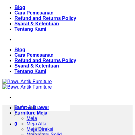
Skip
Blog
to
Cara Pemesanan
content
Refund and Returns Policy
Syarat & Ketentuan
Tentang Kami
Blog
Cara Pemesanan
Refund and Returns Policy
Syarat & Ketentuan
Tentang Kami
Pencarian
Bufet & Drawer
untuk:
Furniture Meja
Meja
Meja Altar
0
Meja Direksi
Meja Kayu Solid