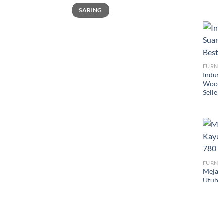
Harga
Harga
SARING
terendah
tertinggi
FURN
Indus
Wood
Sell
FURN
Meja
Utuh