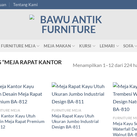
tuan
Tentang Kami
FURNITURE MEJA
MEJA MAKAN
KURSI
LEMARI
SOFA
 “MEJA RAPAT KANTOR
Menampilkan 1–12 dari 224 ha
ITURE MEJA
FURNITURE MEJA
 Kantor Kayu Utuh
Meja Rapat Kayu Utuh
FURNITURE M
in Meja Rapat Premium
Ukuran Jumbo Industrial
Meja Kayu S
812
Design BA-811
Waterfall De
Walnut BA-