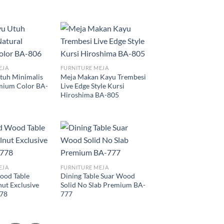
EJA
FURNITURE MEJA
tuh Minimalis
Meja Makan Kayu Trembesi
mium Color BA-
Live Edge Style Kursi
Hiroshima BA-805
EJA
FURNITURE MEJA
ood Table
Dining Table Suar Wood
ut Exclusive
Solid No Slab Premium BA-
778
777