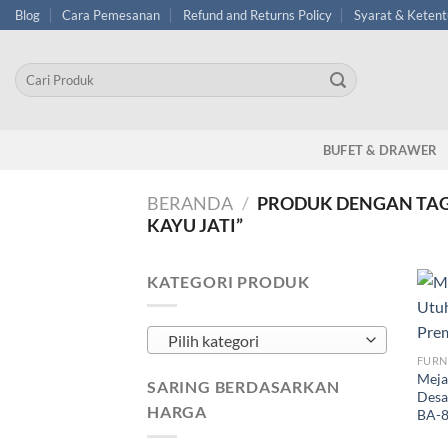
Skip
Blog
Cara Pemesanan
Refund and Returns Policy
Syarat & Keten
to
content
Pencarian
untuk:
BUFET & DRAWER
BERANDA
/
PRODUK DENGAN TAG
KAYU JATI”
KATEGORI PRODUK
Pilih kategori
FURN
Meja
SARING BERDASARKAN
Desa
HARGA
BA-